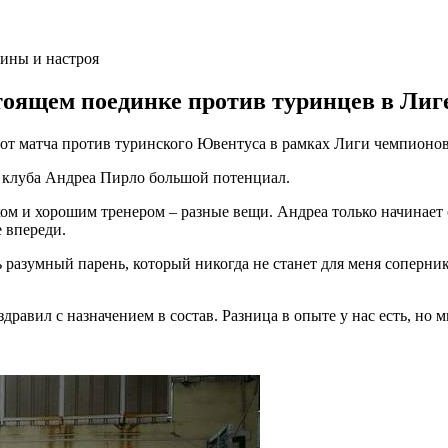
оящем поединке против туринцев в Лиг
т матча против туринского Ювентуса в рамках Лиги чемпионов
о клуба Андреа Пирло большой потенциал.
ом и хорошим тренером – разные вещи. Андреа только начинает с
е впереди.
ь разумный парень, который никогда не станет для меня соперни
здравил с назначением в состав. Разница в опыте у нас есть, но