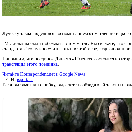
Луческу также поделился воспоминанием от матчей донецкого Ш
"Мы должны были побеждать в том матче. Вы скажете, что я оп
стандарта. Это нужно учитывать и в этой игре, ведь он один и
Напомним, что поединок Динамо - Ювентус состоится во вторн
трансляция этого поединка
.
Читайте Korrespondent.net в Google News
ТЕГИ:
isport.ua
Если вы заметили ошибку, выделите необходимый текст и нажми