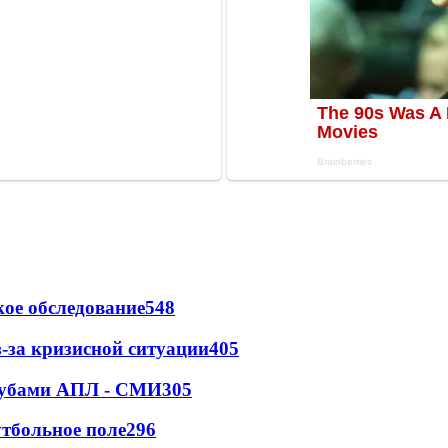
ое обследование
548
-за кризисной ситуации
405
клубами АПЛ - СМИ
305
тбольное поле
296