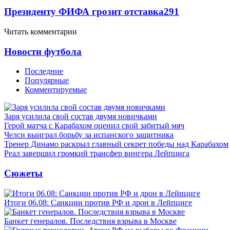
Президенту ФИФА грозит отставка
291
Читать комментарии
Новости футбола
Последние
Популярные
Комментируемые
Заря усилила свой состав двумя новичками
Герой матча с Карабахом оценил свой забитый мяч
Челси выиграл борьбу за испанского защитника
Тренер Динамо раскрыл главный секрет победы над Карабахом
Реал завершил громкий трансфер вингера Лейпцига
Сюжеты
Итоги 06.08: Санкции против РФ и дрон в Лейпциге
Банкет генералов. Последствия взрыва в Москве