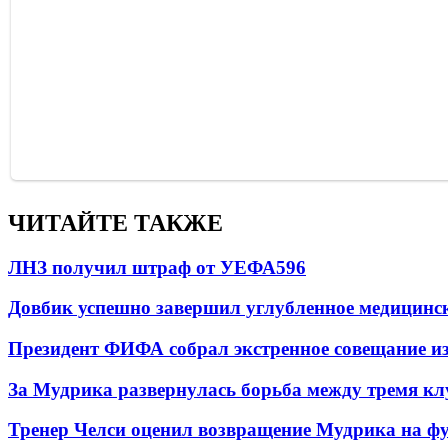
ЧИТАЙТЕ ТАКЖЕ
ЛНЗ получил штраф от УЕФА
596
Довбик успешно завершил углубленное медицинск
Президент ФИФА собрал экстренное совещание из
За Мудрика развернулась борьба между тремя 
Тренер Челси оценил возвращение Мудрика на фу