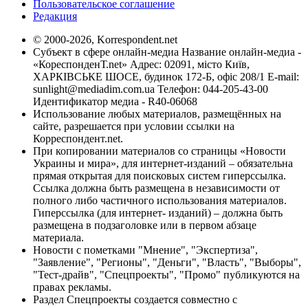
Пользовательское соглашение
Редакция
© 2000-2026, Korrespondent.net
Субъект в сфере онлайн-медиа Название онлайн-медиа -
«КореспонденТ.net» Адрес: 02091, місто Київ,
ХАРКІВСЬКЕ ШОСЕ, будинок 172-Б, офіс 208/1 E-mail:
sunlight@mediadim.com.ua
Телефон: 044-205-43-00
Идентификатор медиа - R40-06068
Использование любых материалов, размещённых на
сайте, разрешается при условии ссылки на
Корреспондент.net.
При копировании материалов со страницы «Новости
Украины и мира», для интернет-изданий – обязательна
прямая открытая для поисковых систем гиперссылка.
Ссылка должна быть размещена в независимости от
полного либо частичного использования материалов.
Гиперссылка (для интернет- изданий) – должна быть
размещена в подзаголовке или в первом абзаце
материала.
Новости с пометками "Мнение", "Экспертиза",
"Заявление", "Регионы", "Деньги", "Власть", "Выборы",
"Тест-драйв", "Спецпроекты", "Промо" публикуются на
правах рекламы.
Раздел Спецпроекты создается совместно с