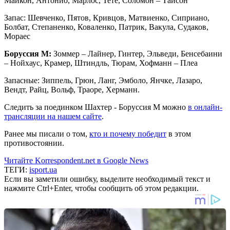
Майкон, Антонио, Марлос, Тете, Соломон – Тайсон
Запас: Шевченко, Пятов, Кривцов, Матвиенко, Сиприано,
Болбат, Степаненко, Коваленко, Патрик, Вакула, Судаков,
Мораес
Боруссия М:
Зоммер – Лайнер, Гинтер, Эльведи, Бенсебаини
– Нойхаус, Крамер, Штиндль, Тюрам, Хофманн – Плеа
Запасные: Зиппель, Грюн, Ланг, Эмболо, Янчке, Лазаро,
Вендт, Райц, Вольф, Траоре, Херманн.
Следить за поединком Шахтер - Боруссия М можно
в онлайн-
трансляции на нашем сайте
.
Ранее мы писали о том,
кто и почему победит
в этом
противостоянии.
Читайте Korrespondent.net в Google News
ТЕГИ:
isport.ua
Если вы заметили ошибку, выделите необходимый текст и
нажмите Ctrl+Enter, чтобы сообщить об этом редакции.