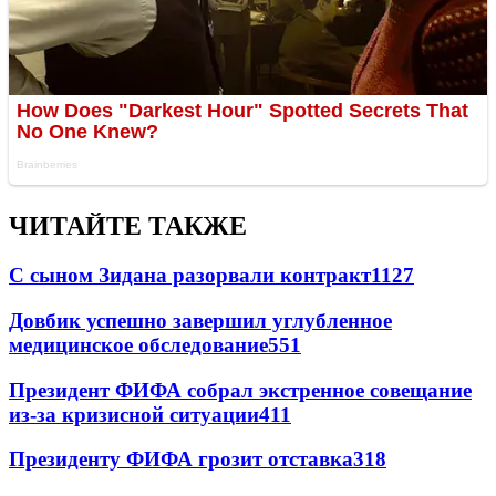
ЧИТАЙТЕ ТАКЖЕ
С сыном Зидана разорвали контракт
1127
Довбик успешно завершил углубленное
медицинское обследование
551
Президент ФИФА собрал экстренное совещание
из-за кризисной ситуации
411
Президенту ФИФА грозит отставка
318