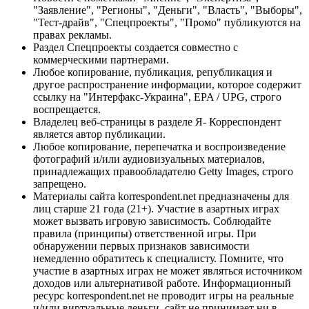
"Заявление", "Регионы", "Деньги", "Власть", "Выборы",
"Тест-драйв", "Спецпроекты", "Промо" публикуются на
правах рекламы.
Раздел Спецпроекты создается совместно с
коммерческими партнерами.
Любое копирование, публикация, републикация и
другое распространение информации, которое содержит
ссылку на "Интерфакс-Украина", EPA / UPG, строго
воспрещается.
Владелец веб-страницы в разделе Я- Корреспондент
является автор публикации.
Любое копирование, перепечатка и воспроизведение
фотографий и/или аудиовизуальных материалов,
принадлежащих правообладателю Getty Images, строго
запрещено.
Материалы сайта korrespondent.net предназначены для
лиц старше 21 года (21+). Участие в азартных играх
может вызвать игровую зависимость. Соблюдайте
правила (принципы) ответственной игры. При
обнаружении первых признаков зависимости
немедленно обратитесь к специалисту. Помните, что
участие в азартных играх не может являться источником
доходов или альтернативой работе. Информационный
ресурс korrespondent.net не проводит игры на реальные
и/или виртуальные деньги, сайт не принимает ни в