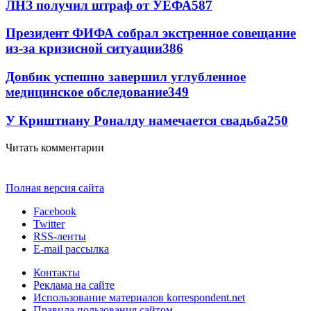
ЛНЗ получил штраф от УЕФА
587
Президент ФИФА собрал экстренное совещание
из-за кризисной ситуации
386
Довбик успешно завершил углубленное
медицинское обследование
349
У Криштиану Роналду намечается свадьба
250
Читать комментарии
Полная версия сайта
Facebook
Twitter
RSS-ленты
E-mail рассылка
Контакты
Реклама на сайте
Использование материалов korrespondent.net
Правила пользования сайтом