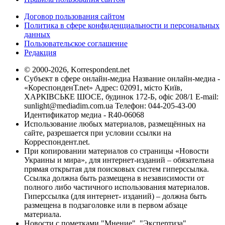
Договор пользования сайтом
Политика в сфере конфиденциальности и персональных
данных
Пользовательское соглашение
Редакция
© 2000-2026, Korrespondent.net
Субъект в сфере онлайн-медиа Название онлайн-медиа -
«КореспонденТ.net» Адрес: 02091, місто Київ,
ХАРКІВСЬКЕ ШОСЕ, будинок 172-Б, офіс 208/1 E-mail:
sunlight@mediadim.com.ua
Телефон: 044-205-43-00
Идентификатор медиа - R40-06068
Использование любых материалов, размещённых на
сайте, разрешается при условии ссылки на
Корреспондент.net.
При копировании материалов со страницы «Новости
Украины и мира», для интернет-изданий – обязательна
прямая открытая для поисковых систем гиперссылка.
Ссылка должна быть размещена в независимости от
полного либо частичного использования материалов.
Гиперссылка (для интернет- изданий) – должна быть
размещена в подзаголовке или в первом абзаце
материала.
Новости с пометками "Мнение", "Экспертиза",