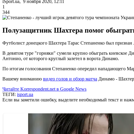
iSport.ua, 9 ноября 2020, 12:11
1
344
Полузащитник Шахтера помог обыграт
Футболист донецкого Шахтера Тарас Степаненко был признан 
В девятом туре "горняки" сумели крупно обыграть киевское Дин
Антонио, от которого круглый залетел в ворота Динамо.
По итогам голосования Степаненко опередил нападающего Ма
Вашему вниманию
видео голов и обзор матча
Динамо - Шахтер
Читайте Korrespondent.net в Google News
ТЕГИ:
isport.ua
Если вы заметили ошибку, выделите необходимый текст и нажми