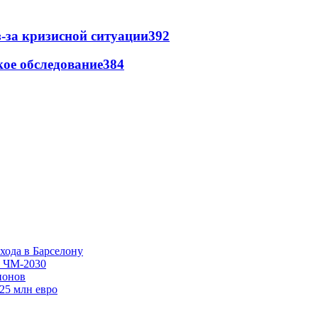
-за кризисной ситуации
392
ое обследование
384
хода в Барселону
в ЧМ-2030
ионов
125 млн евро