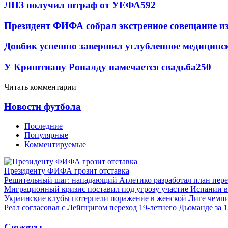
ЛНЗ получил штраф от УЕФА
592
Президент ФИФА собрал экстренное совещание из
Довбик успешно завершил углубленное медицинск
У Криштиану Роналду намечается свадьба
250
Читать комментарии
Новости футбола
Последние
Популярные
Комментируемые
Президенту ФИФА грозит отставка
Решительный шаг: нападающий Атлетико разработал план пере
Миграционный кризис поставил под угрозу участие Испании 
Украинские клубы потерпели поражение в женской Лиге чемп
Реал согласовал с Лейпцигом переход 19-летнего Дьоманде за 
Сюжеты