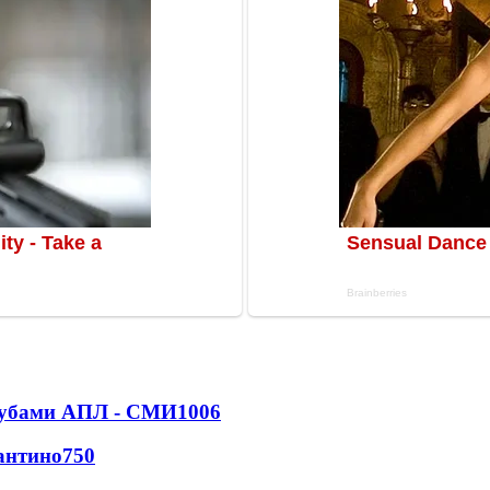
клубами АПЛ - СМИ
1006
антино
750