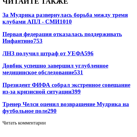
ЧИТАЙТЕ ТАКЖЕ
За Мудрика развернулась борьба между тремя
клубами АПЛ - СМИ
1010
Первая федерация отказалась поддерживать
Инфантино
753
ЛНЗ получил штраф от УЕФА
596
Довбик успешно завершил углубленное
медицинское обследование
531
Президент ФИФА собрал экстренное совещание
из-за кризисной ситуации
399
Тренер Челси оценил возвращение Мудрика на
футбольное поле
290
Читать комментарии