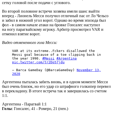
сетку головой после подачи с углового.
Во второй половине встречи хозяева имели шанс выйти
вперед - Лионель Месси получил отличный пас от Ло Чельсо
и забил в нижний угол ворот. Однако во время эпизода был
фол - в самом начале атаки на бровке Гонсалес наступил
на ногу парагвайскому игроку. Арбитр просмотрел VAR и
отменил взятие ворот.
Видео отмененного гола Месси:
VAR at its extreme..Fckers disallowed the
Messi goal because of a toe clipping back in
the year 1990.
#Messi
#Argentina
pic.twitter.com/tr2Do57jdu
— Barca GameDay (@BarcaGameDay)
November 13,
2020
Аргентина пыталась забить вновь, и в одном моменте Месси
был очень близок, но его удар со штрафного голкипер перевел
в перекладину. В итоге встреча так и завершилась со счетом
1:1.
Аргентина - Парагвай 1:1
Голы
: Гонсалес, 41 - Ромеро, 21 (пен.)