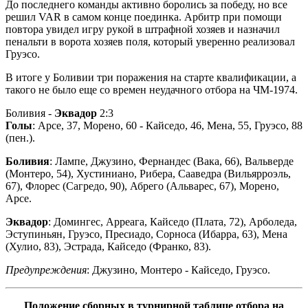
До последнего команды активно боролись за победу, но все
решил VAR в самом конце поединка. Арбитр при помощи
повтора увидел игру рукой в штрафной хозяев и назначил
пенальти в ворота хозяев поля, который уверенно реализовал
Груэсо.
В итоге у Боливии три поражения на старте квалификации, а
такого не было еще со времен неудачного отбора на ЧМ-1974.
Боливия -
Эквадор
2:3
Голы
: Арсе, 37, Морено, 60 - Кайседо, 46, Мена, 55, Груэсо, 88
(пен.).
Боливия
: Лампе, Джузино, Фернандес (Вака, 66), Вальверде
(Монтеро, 54), Хустиниано, Рибера, Сааведра (Вильярроэль,
67), Флорес (Сагредо, 90), Абрего (Альварес, 67), Морено,
Арсе.
Эквадор
: Домингес, Арреага, Кайседо (Плата, 72), Арболеда,
Эступиньян, Груэсо, Пресиадо, Сорноса (Ибарра, 63), Мена
(Хулио, 83), Эстрада, Кайседо (Франко, 83).
Предупреждения
: Джузино, Монтеро - Кайседо, Груэсо.
Положение сборных в турнирной таблице отбора на