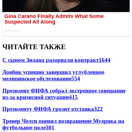
ЧИТАЙТЕ ТАКЖЕ
С сыном Зидана разорвали контракт
1644
Довбик успешно завершил углубленное
медицинское обследование
554
Президент ФИФА собрал экстренное совещание
из-за кризисной ситуации
415
Президенту ФИФА грозит отставка
322
Тренер Челси оценил возвращение Мудрика на
футбольное поле
301