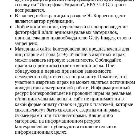
ссылку на "Интерфакс-Украина", EPA / UPG, строго
воспрещается.
Владелец веб-страницы в разделе Я- Корреспондент
является автор публикации.
Любое копирование, перепечатка и воспроизведение
фотографий и/или аудиовизуальных материалов,
принадлежащих правообладателю Getty Images, строго
запрещено.
Материалы сайта korrespondent.net предназначены для
лиц старше 21 года (21+). Участие в азартных играх
может вызвать игровую зависимость. Соблюдайте
правила (принципы) ответственной игры. При
обнаружении первых признаков зависимости
немедленно обратитесь к специалисту. Помните, что
участие в азартных играх не может являться источником
доходов или альтернативой работе. Информационный
ресурс korrespondent.net не проводит игры на реальные
и/или виртуальные деньги, сайт не принимает ни в
какой форме оплату ставок и других платежей, которые
связаны/могут быть связаны с азартными играми,
букмекерами или тотализаторами. Какие-либо
материалы на информационном ресурсе
korrespondent.net публикуются исключительно в
информационных целях.