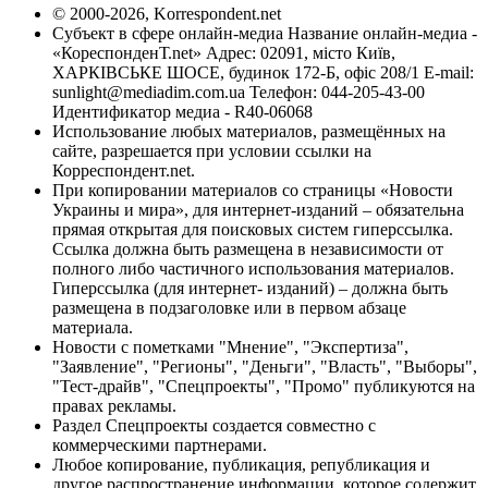
© 2000-2026, Korrespondent.net
Субъект в сфере онлайн-медиа Название онлайн-медиа -
«КореспонденТ.net» Адрес: 02091, місто Київ,
ХАРКІВСЬКЕ ШОСЕ, будинок 172-Б, офіс 208/1 E-mail:
sunlight@mediadim.com.ua
Телефон: 044-205-43-00
Идентификатор медиа - R40-06068
Использование любых материалов, размещённых на
сайте, разрешается при условии ссылки на
Корреспондент.net.
При копировании материалов со страницы «Новости
Украины и мира», для интернет-изданий – обязательна
прямая открытая для поисковых систем гиперссылка.
Ссылка должна быть размещена в независимости от
полного либо частичного использования материалов.
Гиперссылка (для интернет- изданий) – должна быть
размещена в подзаголовке или в первом абзаце
материала.
Новости с пометками "Мнение", "Экспертиза",
"Заявление", "Регионы", "Деньги", "Власть", "Выборы",
"Тест-драйв", "Спецпроекты", "Промо" публикуются на
правах рекламы.
Раздел Спецпроекты создается совместно с
коммерческими партнерами.
Любое копирование, публикация, републикация и
другое распространение информации, которое содержит