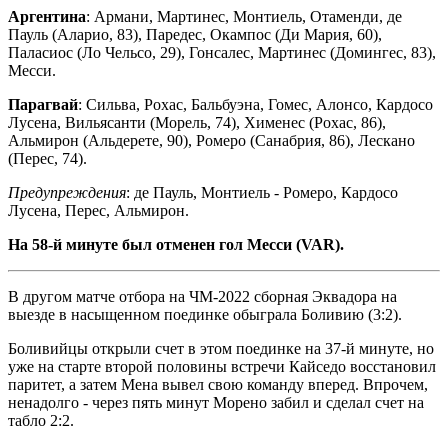
Аргентина
: Армани, Мартинес, Монтиель, Отаменди, де
Пауль (Аларио, 83), Паредес, Окампос (Ди Мария, 60),
Паласиос (Ло Чельсо, 29), Гонсалес, Мартинес (Домингес, 83),
Месси.
Парагвай
: Сильва, Рохас, Бальбуэна, Гомес, Алонсо, Кардосо
Лусена, Вильясанти (Морель, 74), Хименес (Рохас, 86),
Альмирон (Альдерете, 90), Ромеро (Санабрия, 86), Лескано
(Перес, 74).
Предупреждения
: де Пауль, Монтиель - Ромеро, Кардосо
Лусена, Перес, Альмирон.
На 58-й минуте был отменен гол Месси (VAR).
В другом матче отбора на ЧМ-2022 сборная Эквадора на
выезде в насыщенном поединке обыграла Боливию (3:2).
Боливийцы открыли счет в этом поединке на 37-й минуте, но
уже на старте второй половины встречи Кайседо восстановил
паритет, а затем Мена вывел свою команду вперед. Впрочем,
ненадолго - через пять минут Морено забил и сделал счет на
табло 2:2.