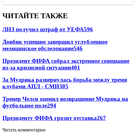
ЧИТАЙТЕ ТАКЖЕ
ЛНЗ получил штраф от УЕФА
596
Довбик успешно завершил углубленное
медицинское обследование
546
Президент ФИФА собрал экстренное совещание
из-за кризисной ситуации
401
За Мудрика развернулась борьба между тремя
клубами АПЛ - СМИ
305
Тренер Челси оценил возвращение Мудрика на
футбольное поле
294
Президенту ФИФА грозит отставка
267
Читать комментарии