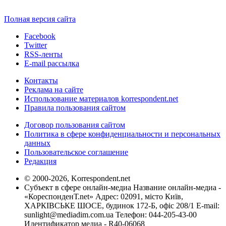
Полная версия сайта
Facebook
Twitter
RSS-ленты
E-mail рассылка
Контакты
Реклама на сайте
Использование материалов korrespondent.net
Правила пользования сайтом
Договор пользования сайтом
Политика в сфере конфиденциальности и персональных
данных
Пользовательское соглашение
Редакция
© 2000-2026, Korrespondent.net
Субъект в сфере онлайн-медиа Название онлайн-медиа -
«КореспонденТ.net» Адрес: 02091, місто Київ,
ХАРКІВСЬКЕ ШОСЕ, будинок 172-Б, офіс 208/1 E-mail:
sunlight@mediadim.com.ua
Телефон: 044-205-43-00
Идентификатор медиа - R40-06068