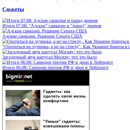
Сюжеты
Итоги 07.08: "Адские" санкции и "парад" дронов
Адские санкции. Решение Сената США
"Охотиться на лучника, а не на стрелу". Как Украине бороться 
Загадочный звук напугал Москву: что это было
Итоги 06.08: Санкции против РФ и дрон в Лейпциге