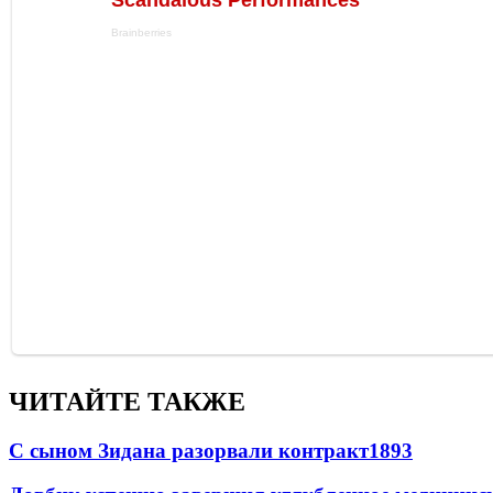
ЧИТАЙТЕ ТАКЖЕ
С сыном Зидана разорвали контракт
1893