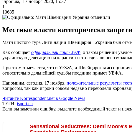
iSport.ua, 17 ноября 2020, 15:37
1
10685
Местные власти категорически запрети
Матч шестого тура Лиги наций Швейцария - Украина был отмен
Как сообщает
официальный сайт УАФ
, о таком решении уведо
украинскую делегацию на карантин и это сделало невозможны
При этом отмечается, что и УЕФА, и Швейцарская ассоциация 
относительно дальнейшей судьбы поединка примет УЕФА.
Напомним, сегодня, 17 ноября,
положительные результаты тес
вопросом, так как игроки совсем недавно переболели коронави
Читайте Korrespondent.net в Google News
ТЕГИ:
isport.ua
Если вы заметили ошибку, выделите необходимый текст и нажми