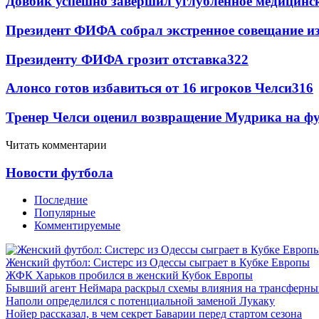
Довбик успешно завершил углубленное медицинск
Президент ФИФА собрал экстренное совещание из
Президенту ФИФА грозит отставка
322
Алонсо готов избавиться от 16 игроков Челси
316
Тренер Челси оценил возвращение Мудрика на фу
Читать комментарии
Новости футбола
Последние
Популярные
Комментируемые
Женский футбол: Систерс из Одессы сыграет в Кубке Европы
ЖФК Харьков пробился в женский Кубок Европы
Бывший агент Неймара раскрыл схемы влияния на трансферн
Наполи определился с потенциальной заменой Лукаку
Нойер рассказал, в чем секрет Баварии перед стартом сезона