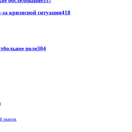
ое обследование
557
-за кризисной ситуации
418
тбольное поле
304
ый рынок