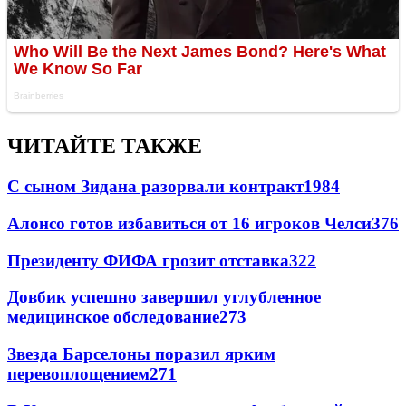
ЧИТАЙТЕ ТАКЖЕ
С сыном Зидана разорвали контракт
1984
Алонсо готов избавиться от 16 игроков Челси
376
Президенту ФИФА грозит отставка
322
Довбик успешно завершил углубленное
медицинское обследование
273
Звезда Барселоны поразил ярким
перевоплощением
271