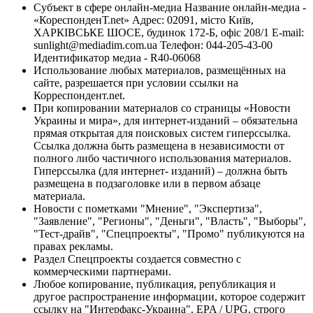
Субъект в сфере онлайн-медиа Название онлайн-медиа -
«КореспонденТ.net» Адрес: 02091, місто Київ,
ХАРКІВСЬКЕ ШОСЕ, будинок 172-Б, офіс 208/1 E-mail:
sunlight@mediadim.com.ua
Телефон: 044-205-43-00
Идентификатор медиа - R40-06068
Использование любых материалов, размещённых на
сайте, разрешается при условии ссылки на
Корреспондент.net.
При копировании материалов со страницы «Новости
Украины и мира», для интернет-изданий – обязательна
прямая открытая для поисковых систем гиперссылка.
Ссылка должна быть размещена в независимости от
полного либо частичного использования материалов.
Гиперссылка (для интернет- изданий) – должна быть
размещена в подзаголовке или в первом абзаце
материала.
Новости с пометками "Мнение", "Экспертиза",
"Заявление", "Регионы", "Деньги", "Власть", "Выборы",
"Тест-драйв", "Спецпроекты", "Промо" публикуются на
правах рекламы.
Раздел Спецпроекты создается совместно с
коммерческими партнерами.
Любое копирование, публикация, републикация и
другое распространение информации, которое содержит
ссылку на "Интерфакс-Украина", EPA / UPG, строго