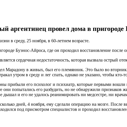
ый аргентинец провел дома в пригороде 
и в среду, 25 ноября, в 60-летнем возрасте.
городе Буэнос-Айроса, где он проходил восстановление после о
вляется сердечная недостаточность, которая вызвала острый отек
 Марадону в живых, был его племянник. Это было во вторник, 2
кал утром в среду и лег спать, однако не указано, чтобы кто-то
оны прибыли его психолог и психиатр, которые первыми вошли в 
те они попытались его разбудить, но не обнаружили признаков 
 дышал и его не удалось реанимировать ни медсестре, ни врача
есколько дней, 4 ноября, ему сделали операцию на мозге. После
 находился под присмотром специалистов и проходил восстановле