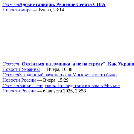
Сюжет
Адские санкции. Решение Сената США
Новости мира
— Вчера, 23:14
Сюжет
"Охотиться на лучника, а не на стрелу". Как Украи
Новости Украины
— Вчера, 16:38
Сюжет
Загадочный звук напугал Москву: что это было
Новости России
— Вчера, 15:29
Сюжет
Банкет генералов. Последствия взрыва в Москве
Новости России
— 6 августа 2026, 23:58