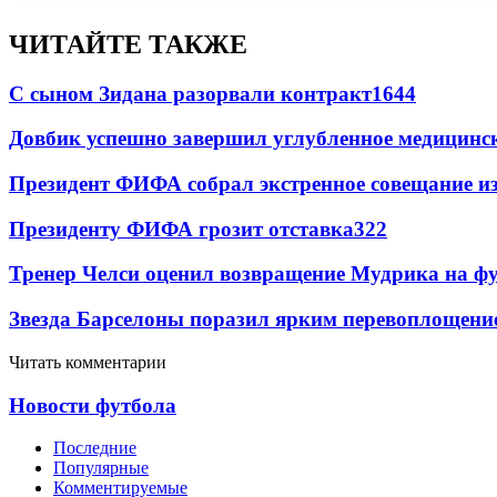
ЧИТАЙТЕ ТАКЖЕ
С сыном Зидана разорвали контракт
1644
Довбик успешно завершил углубленное медицинск
Президент ФИФА собрал экстренное совещание из
Президенту ФИФА грозит отставка
322
Тренер Челси оценил возвращение Мудрика на фу
Звезда Барселоны поразил ярким перевоплощени
Читать комментарии
Новости футбола
Последние
Популярные
Комментируемые