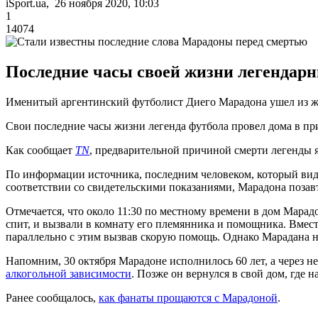
iSport.ua, 26 ноября 2020, 10:03
1
14074
Последние часы своей жизни легендарн
Именитый аргентинский футболист Диего Марадона ушел из жизн
Свои последние часы жизни легенда футбола провел дома в при
Как сообщает
TN
, предварительной причиной смерти легенды я
По информации источника, последним человеком, который видел
соответствии со свидетельскими показаниями, Марадона позавтра
Отмечается, что около 11:30 по местному времени в дом Марад
спит, и вызвали в комнату его племянника и помощника. Вмес
параллельно с этим вызвав скорую помощь. Однако Марадана не
Напомним, 30 октября Марадоне исполнилось 60 лет, а через н
алкогольной зависимости
. Позже он вернулся в свой дом, где
Ранее сообщалось,
как фанаты прощаются с Марадоной
.