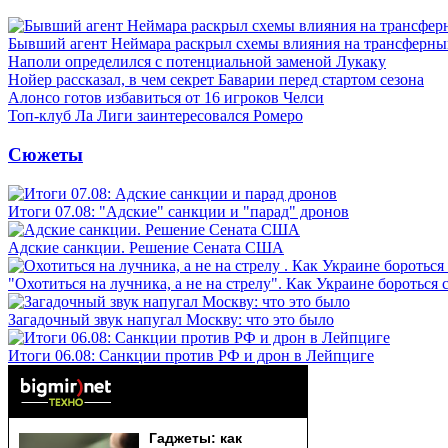
Бывший агент Неймара раскрыл схемы влияния на трансферн
Наполи определился с потенциальной заменой Лукаку
Нойер рассказал, в чем секрет Баварии перед стартом сезона
Алонсо готов избавиться от 16 игроков Челси
Топ-клуб Ла Лиги заинтересовался Ромеро
Сюжеты
Итоги 07.08: "Адские" санкции и "парад" дронов
Адские санкции. Решение Сената США
"Охотиться на лучника, а не на стрелу". Как Украине бороться 
Загадочный звук напугал Москву: что это было
Итоги 06.08: Санкции против РФ и дрон в Лейпциге