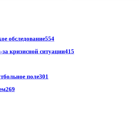
ое обследование
554
-за кризисной ситуации
415
тбольное поле
301
ем
269