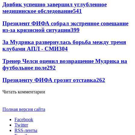
Довбик успешно завершил углубленное
медицинское обследование
541
Президент ФИФА собрал экстренное совещание
из-за кризисной ситуации
399
За Мудрика развернулась борьба между тремя
клубами АПЛ - СМИ
304
Тренер Челси оценил возвращение Мудрика на
футбольное поле
292
Президенту ФИФА грозит отставка
262
Читать комментарии
Полная версия сайта
Facebook
Twitter
RSS-ленты