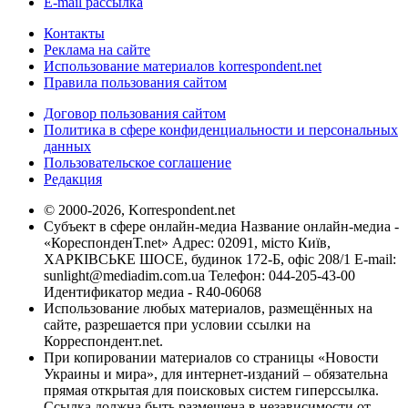
E-mail рассылка
Контакты
Реклама на сайте
Использование материалов korrespondent.net
Правила пользования сайтом
Договор пользования сайтом
Политика в сфере конфиденциальности и персональных
данных
Пользовательское соглашение
Редакция
© 2000-2026, Korrespondent.net
Субъект в сфере онлайн-медиа Название онлайн-медиа -
«КореспонденТ.net» Адрес: 02091, місто Київ,
ХАРКІВСЬКЕ ШОСЕ, будинок 172-Б, офіс 208/1 E-mail:
sunlight@mediadim.com.ua
Телефон: 044-205-43-00
Идентификатор медиа - R40-06068
Использование любых материалов, размещённых на
сайте, разрешается при условии ссылки на
Корреспондент.net.
При копировании материалов со страницы «Новости
Украины и мира», для интернет-изданий – обязательна
прямая открытая для поисковых систем гиперссылка.
Ссылка должна быть размещена в независимости от