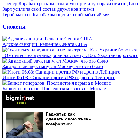
Тренер Карабаха раскрыл главную причину поражения от Дин
Заря усилила свой состав двумя новичками
Герой матча с Карабахом оценил свой забитый мяч
Сюжеты
Адские санкции. Решение Сената США
"Охотиться на лучника, а не на стрелу". Как Украине бороться 
Загадочный звук напугал Москву: что это было
Итоги 06.08: Санкции против РФ и дрон в Лейпциге
Банкет генералов. Последствия взрыва в Москве