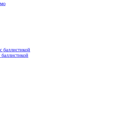
амо
с баллистикой