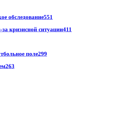
ое обследование
551
-за кризисной ситуации
411
тбольное поле
299
ем
263