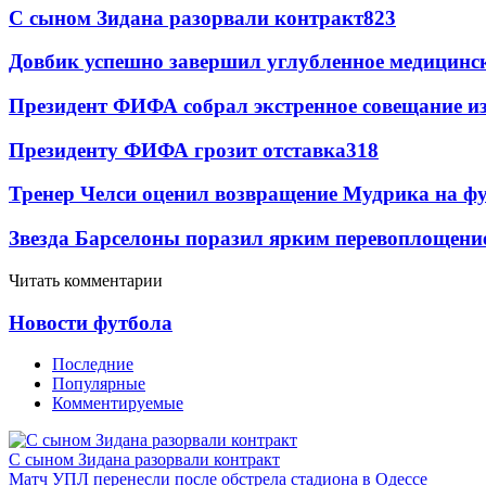
С сыном Зидана разорвали контракт
823
Довбик успешно завершил углубленное медицинск
Президент ФИФА собрал экстренное совещание из
Президенту ФИФА грозит отставка
318
Тренер Челси оценил возвращение Мудрика на фу
Звезда Барселоны поразил ярким перевоплощени
Читать комментарии
Новости футбола
Последние
Популярные
Комментируемые
С сыном Зидана разорвали контракт
Матч УПЛ перенесли после обстрела стадиона в Одессе