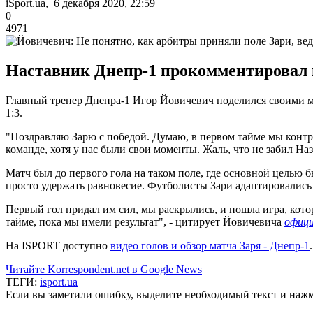
iSport.ua, 6 декабря 2020, 22:59
0
4971
Наставник Днепр-1 прокомментировал 
Главный тренер Днепра-1 Игор Йовичевич поделился своими м
1:3.
"Поздравляю Зарю с победой. Думаю, в первом тайме мы контр
команде, хотя у нас были свои моменты. Жаль, что не забил Наз
Матч был до первого гола на таком поле, где основной целью 
просто удержать равновесие. Футболисты Зари адаптировались
Первый гол придал им сил, мы раскрылись, и пошла игра, кото
тайме, пока мы имели результат", - цитирует Йовичевича
офици
На ISPORT доступно
видео голов и обзор матча Заря - Днепр-1
.
Читайте Korrespondent.net в Google News
ТЕГИ:
isport.ua
Если вы заметили ошибку, выделите необходимый текст и нажми