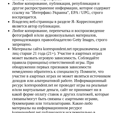
Любое копирование, публикация, републикация и
другое распространение информации, которое содержит
ссылку на "Интерфакс-Украина", EPA / UPG, строго
воспрещается.
Владелец веб-страницы в разделе Я- Корреспондент
является автор публикации.
Любое копирование, перепечатка и воспроизведение
фотографий и/или аудиовизуальных материалов,
принадлежащих правообладателю Getty Images, строго
запрещено.
Материалы сайта korrespondent.net предназначены для
лиц старше 21 года (21+). Участие в азартных играх
может вызвать игровую зависимость. Соблюдайте
правила (принципы) ответственной игры. При
обнаружении первых признаков зависимости
немедленно обратитесь к специалисту. Помните, что
участие в азартных играх не может являться источником
доходов или альтернативой работе. Информационный
ресурс korrespondent.net не проводит игры на реальные
и/или виртуальные деньги, сайт не принимает ни в
какой форме оплату ставок и других платежей, которые
связаны/могут быть связаны с азартными играми,
букмекерами или тотализаторами. Какие-либо
материалы на информационном ресурсе
korrespondent.net публикуются исключительно в