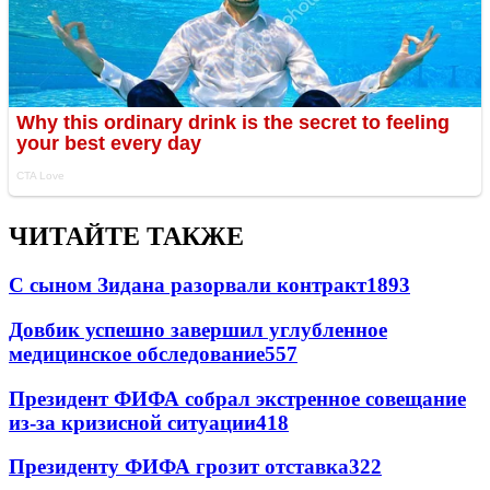
ЧИТАЙТЕ ТАКЖЕ
С сыном Зидана разорвали контракт
1893
Довбик успешно завершил углубленное
медицинское обследование
557
Президент ФИФА собрал экстренное совещание
из-за кризисной ситуации
418
Президенту ФИФА грозит отставка
322