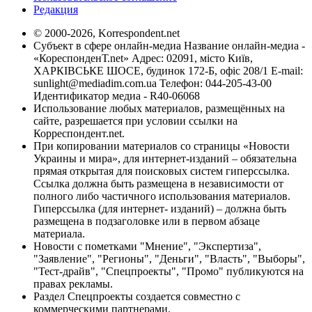
Редакция
© 2000-2026, Korrespondent.net
Субъект в сфере онлайн-медиа Название онлайн-медиа -
«КореспонденТ.net» Адрес: 02091, місто Київ,
ХАРКІВСЬКЕ ШОСЕ, будинок 172-Б, офіс 208/1 E-mail:
sunlight@mediadim.com.ua
Телефон: 044-205-43-00
Идентификатор медиа - R40-06068
Использование любых материалов, размещённых на
сайте, разрешается при условии ссылки на
Корреспондент.net.
При копировании материалов со страницы «Новости
Украины и мира», для интернет-изданий – обязательна
прямая открытая для поисковых систем гиперссылка.
Ссылка должна быть размещена в независимости от
полного либо частичного использования материалов.
Гиперссылка (для интернет- изданий) – должна быть
размещена в подзаголовке или в первом абзаце
материала.
Новости с пометками "Мнение", "Экспертиза",
"Заявление", "Регионы", "Деньги", "Власть", "Выборы",
"Тест-драйв", "Спецпроекты", "Промо" публикуются на
правах рекламы.
Раздел Спецпроекты создается совместно с
коммерческими партнерами.