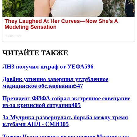
ЧИТАЙТЕ ТАКЖЕ
ЛНЗ получил штраф от УЕФА
596
Довбик успешно завершил углубленное
медицинское обследование
547
Президент ФИФА собрал экстренное совещание
из-за кризисной ситуации
405
За Мудрика развернулась борьба между тремя
клубами АПЛ - СМИ
305
Тренер Челси оценил возвращение Мудрика на