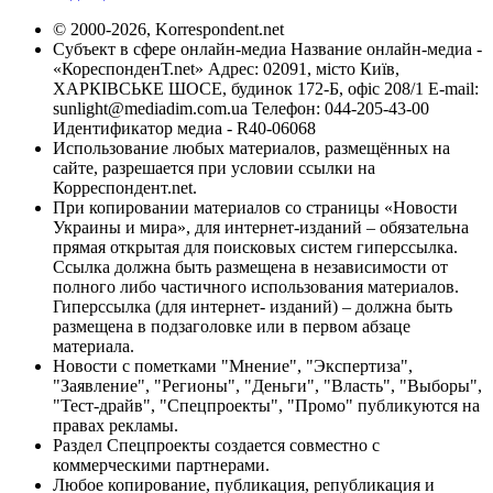
© 2000-2026, Korrespondent.net
Субъект в сфере онлайн-медиа Название онлайн-медиа -
«КореспонденТ.net» Адрес: 02091, місто Київ,
ХАРКІВСЬКЕ ШОСЕ, будинок 172-Б, офіс 208/1 E-mail:
sunlight@mediadim.com.ua
Телефон: 044-205-43-00
Идентификатор медиа - R40-06068
Использование любых материалов, размещённых на
сайте, разрешается при условии ссылки на
Корреспондент.net.
При копировании материалов со страницы «Новости
Украины и мира», для интернет-изданий – обязательна
прямая открытая для поисковых систем гиперссылка.
Ссылка должна быть размещена в независимости от
полного либо частичного использования материалов.
Гиперссылка (для интернет- изданий) – должна быть
размещена в подзаголовке или в первом абзаце
материала.
Новости с пометками "Мнение", "Экспертиза",
"Заявление", "Регионы", "Деньги", "Власть", "Выборы",
"Тест-драйв", "Спецпроекты", "Промо" публикуются на
правах рекламы.
Раздел Спецпроекты создается совместно с
коммерческими партнерами.
Любое копирование, публикация, републикация и