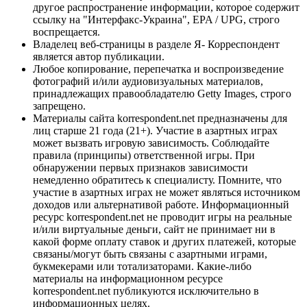
другое распространение информации, которое содержит
ссылку на "Интерфакс-Украина", EPA / UPG, строго
воспрещается.
Владелец веб-страницы в разделе Я- Корреспондент
является автор публикации.
Любое копирование, перепечатка и воспроизведение
фотографий и/или аудиовизуальных материалов,
принадлежащих правообладателю Getty Images, строго
запрещено.
Материалы сайта korrespondent.net предназначены для
лиц старше 21 года (21+). Участие в азартных играх
может вызвать игровую зависимость. Соблюдайте
правила (принципы) ответственной игры. При
обнаружении первых признаков зависимости
немедленно обратитесь к специалисту. Помните, что
участие в азартных играх не может являться источником
доходов или альтернативой работе. Информационный
ресурс korrespondent.net не проводит игры на реальные
и/или виртуальные деньги, сайт не принимает ни в
какой форме оплату ставок и других платежей, которые
связаны/могут быть связаны с азартными играми,
букмекерами или тотализаторами. Какие-либо
материалы на информационном ресурсе
korrespondent.net публикуются исключительно в
информационных целях.