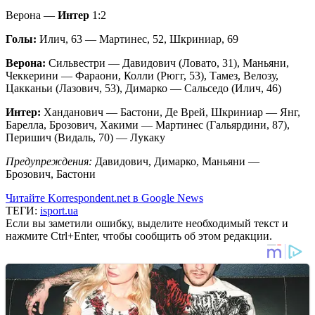
Верона —
Интер
1:2
Голы:
Илич, 63 — Мартинес, 52, Шкриниар, 69
Верона:
Сильвестри — Давидович (Ловато, 31), Маньяни,
Чеккерини — Фараони, Колли (Рюгг, 53), Тамез, Велозу,
Цакканьи (Лазович, 53), Димарко — Сальседо (Илич, 46)
Интер:
Ханданович — Бастони, Де Врей, Шкриниар — Янг,
Барелла, Брозович, Хакими — Мартинес (Гальярдини, 87),
Перишич (Видаль, 70) — Лукаку
Предупреждения:
Давидович, Димарко, Маньяни —
Брозович, Бастони
Читайте Korrespondent.net в Google News
ТЕГИ:
isport.ua
Если вы заметили ошибку, выделите необходимый текст и
нажмите Ctrl+Enter, чтобы сообщить об этом редакции.