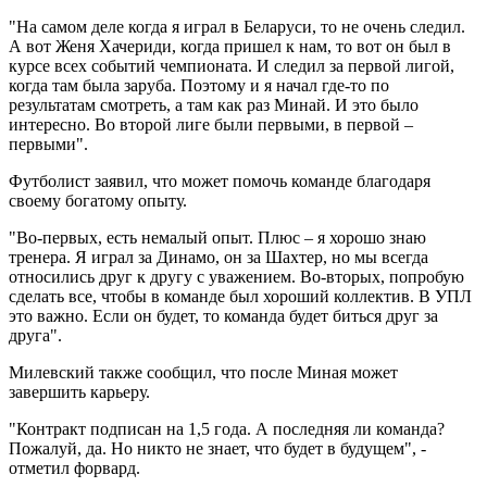
"На самом деле когда я играл в Беларуси, то не очень следил.
А вот Женя Хачериди, когда пришел к нам, то вот он был в
курсе всех событий чемпионата. И следил за первой лигой,
когда там была заруба. Поэтому и я начал где-то по
результатам смотреть, а там как раз Минай. И это было
интересно. Во второй лиге были первыми, в первой –
первыми".
Футболист заявил, что может помочь команде благодаря
своему богатому опыту.
"Во-первых, есть немалый опыт. Плюс – я хорошо знаю
тренера. Я играл за Динамо, он за Шахтер, но мы всегда
относились друг к другу с уважением. Во-вторых, попробую
сделать все, чтобы в команде был хороший коллектив. В УПЛ
это важно. Если он будет, то команда будет биться друг за
друга".
Милевский также сообщил, что после Миная может
завершить карьеру.
"Контракт подписан на 1,5 года. А последняя ли команда?
Пожалуй, да. Но никто не знает, что будет в будущем", -
отметил форвард.