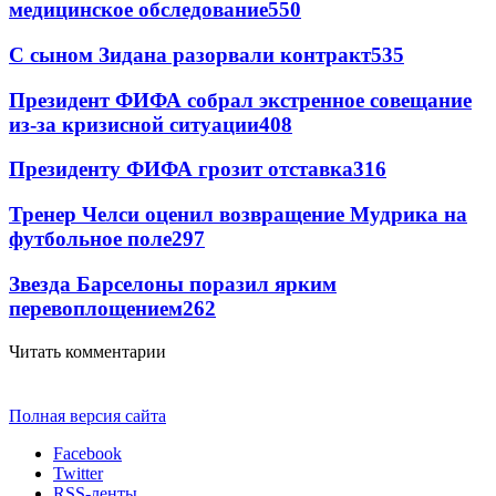
медицинское обследование
550
С сыном Зидана разорвали контракт
535
Президент ФИФА собрал экстренное совещание
из-за кризисной ситуации
408
Президенту ФИФА грозит отставка
316
Тренер Челси оценил возвращение Мудрика на
футбольное поле
297
Звезда Барселоны поразил ярким
перевоплощением
262
Читать комментарии
Полная версия сайта
Facebook
Twitter
RSS-ленты