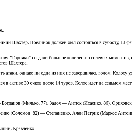
я.
кий Шахтер. Поединок должен был состояться в субботу, 13 фев
. "Горняки" создали большое количество голевых моментов, одн
стов Шахтера.
 атаки, однако ни одна из них не завершилась голом. Колосу уд
я в активе 30 очков после 14 туров. Колос идет на седьмом мест
огданов (Милько, 77), Задоя — Антюх (Исаенко, 86), Ориховск
енко (Соломон, 82) — Степаненко, Алан Патрик (Маркос Антони
тышин, Кравченко