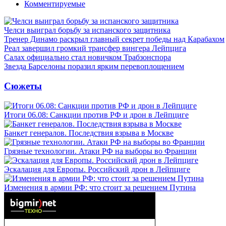
Комментируемые
Челси выиграл борьбу за испанского защитника
Тренер Динамо раскрыл главный секрет победы над Карабахом
Реал завершил громкий трансфер вингера Лейпцига
Салах официально стал новичком Трабзонспора
Звезда Барселоны поразил ярким перевоплощением
Сюжеты
Итоги 06.08: Санкции против РФ и дрон в Лейпциге
Банкет генералов. Последствия взрыва в Москве
Грязные технологии. Атаки РФ на выборы во Франции
Эскалация для Европы. Российский дрон в Лейпциге
Изменения в армии РФ: что стоит за решением Путина