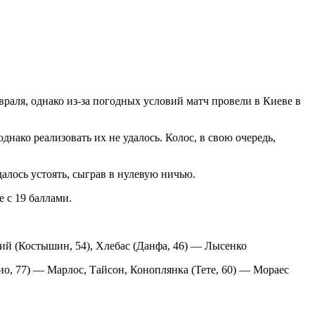
раля, однако из-за погодных условий матч провели в Киеве в
ако реализовать их не удалось. Колос, в свою очередь,
алось устоять, сыграв в нулевую ничью.
е с 19 баллами.
ий (Костышин, 54), Хлебас (Данфа, 46) — Лысенко
о, 77) — Марлос, Тайсон, Коноплянка (Тете, 60) — Мораес