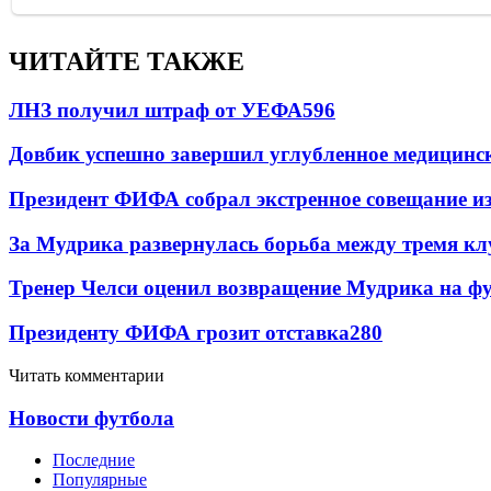
ЧИТАЙТЕ ТАКЖЕ
ЛНЗ получил штраф от УЕФА
596
Довбик успешно завершил углубленное медицинск
Президент ФИФА собрал экстренное совещание из
За Мудрика развернулась борьба между тремя 
Тренер Челси оценил возвращение Мудрика на фу
Президенту ФИФА грозит отставка
280
Читать комментарии
Новости футбола
Последние
Популярные