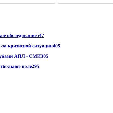
ое обследование
547
-за кризисной ситуации
405
клубами АПЛ - СМИ
305
тбольное поле
295