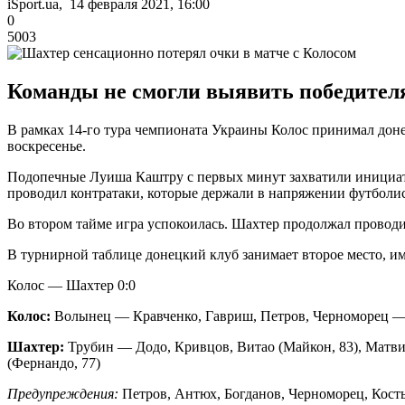
iSport.ua, 14 февраля 2021, 16:00
0
5003
Команды не смогли выявить победител
В рамках 14-го тура чемпионата Украины Колос принимал донец
воскресенье.
Подопечные Луиша Каштру с первых минут захватили инициативу
проводил контратаки, которые держали в напряжении футболи
Во втором тайме игра успокоилась. Шахтер продолжал проводить
В турнирной таблице донецкий клуб занимает второе место, име
Колос — Шахтер 0:0
Колос:
Волынец — Кравченко, Гавриш, Петров, Черноморец — Б
Шахтер:
Трубин — Додо, Кривцов, Витао (Майкон, 83), Матви
(Фернандо, 77)
Предупреждения:
Петров, Антюх, Богданов, Черноморец, Кос