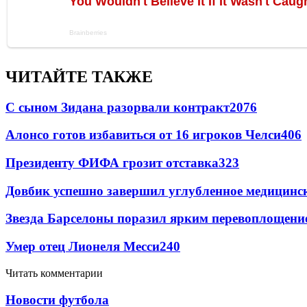
ЧИТАЙТЕ ТАКЖЕ
С сыном Зидана разорвали контракт
2076
Алонсо готов избавиться от 16 игроков Челси
406
Президенту ФИФА грозит отставка
323
Довбик успешно завершил углубленное медицинск
Звезда Барселоны поразил ярким перевоплощени
Умер отец Лионеля Месси
240
Читать комментарии
Новости футбола