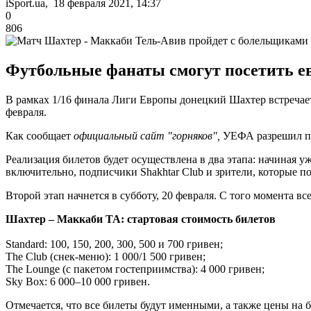
iSport.ua, 18 февраля 2021, 14:37
0
806
Футбольные фанаты смогут посетить е
В рамках 1/16 финала Лиги Европы донецкий Шахтер встречаетс
февраля.
Как сообщает
официальный сайт "горняков",
УЕФА разрешил про
Реализация билетов будет осуществлена в два этапа: начиная уж
включительно, подписчики Shakhtar Club и зрители, которые п
Второй этап начнется в субботу, 20 февраля. С того момента 
Шахтер – Маккаби ТА: стартовая стоимость билетов
Standard: 100, 150, 200, 300, 500 и 700 гривен;
The Club (снек-меню): 1 000/1 500 гривен;
The Lounge (с пакетом гостеприимства): 4 000 гривен;
Sky Box: 6 000–10 000 гривен.
Отмечается, что все билеты будут именными, а также цены на б