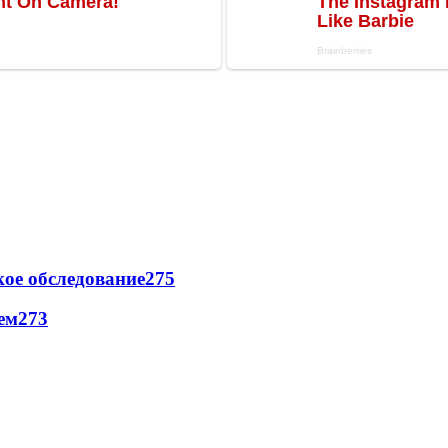
ое обследование
275
ем
273