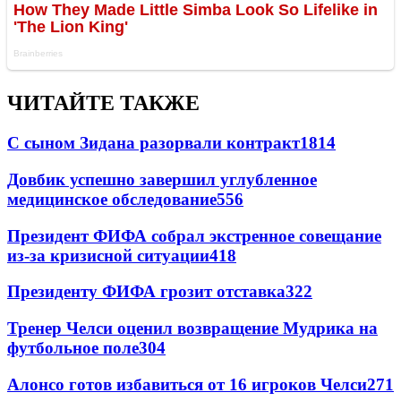
ЧИТАЙТЕ ТАКЖЕ
С сыном Зидана разорвали контракт
1814
Довбик успешно завершил углубленное
медицинское обследование
556
Президент ФИФА собрал экстренное совещание
из-за кризисной ситуации
418
Президенту ФИФА грозит отставка
322
Тренер Челси оценил возвращение Мудрика на
футбольное поле
304
Алонсо готов избавиться от 16 игроков Челси
271