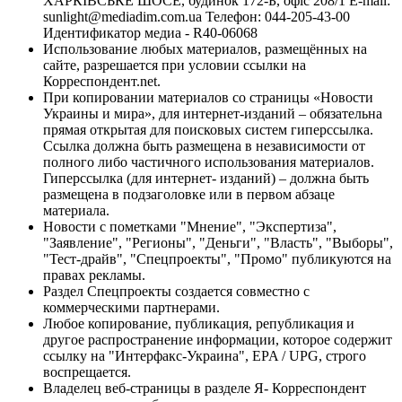
ХАРКІВСЬКЕ ШОСЕ, будинок 172-Б, офіс 208/1 E-mail:
sunlight@mediadim.com.ua
Телефон: 044-205-43-00
Идентификатор медиа - R40-06068
Использование любых материалов, размещённых на
сайте, разрешается при условии ссылки на
Корреспондент.net.
При копировании материалов со страницы «Новости
Украины и мира», для интернет-изданий – обязательна
прямая открытая для поисковых систем гиперссылка.
Ссылка должна быть размещена в независимости от
полного либо частичного использования материалов.
Гиперссылка (для интернет- изданий) – должна быть
размещена в подзаголовке или в первом абзаце
материала.
Новости с пометками "Мнение", "Экспертиза",
"Заявление", "Регионы", "Деньги", "Власть", "Выборы",
"Тест-драйв", "Спецпроекты", "Промо" публикуются на
правах рекламы.
Раздел Спецпроекты создается совместно с
коммерческими партнерами.
Любое копирование, публикация, републикация и
другое распространение информации, которое содержит
ссылку на "Интерфакс-Украина", EPA / UPG, строго
воспрещается.
Владелец веб-страницы в разделе Я- Корреспондент