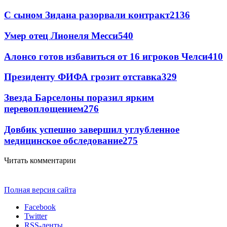
С сыном Зидана разорвали контракт
2136
Умер отец Лионеля Месси
540
Алонсо готов избавиться от 16 игроков Челси
410
Президенту ФИФА грозит отставка
329
Звезда Барселоны поразил ярким
перевоплощением
276
Довбик успешно завершил углубленное
медицинское обследование
275
Читать комментарии
Полная версия сайта
Facebook
Twitter
RSS-ленты