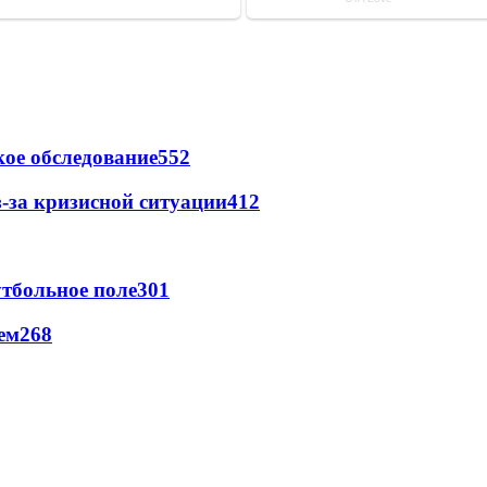
ое обследование
552
-за кризисной ситуации
412
тбольное поле
301
ем
268