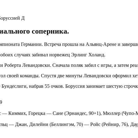
ального соперника.
емпионата Германии. Встреча прошла на Альянц-Арене и заверши
 обоих случаях забивал норвежец Эрлинг Холанд.
 Роберта Левандовски. Сначала поляк забил с игры, а затем реа
гол своей команды. Спустя две минуты Левандовски оформил хет
 Бундеслиги, набрав 55 очков. Боруссия занимает шестую строчку
 9
с — Киммих, Горецка — Сане (Эрнандес, 90+1), Мюллер (Чупо-М
ьц — Джан, Дилейни (Беллингэм, 70) — Ройс (Рейнир, 76), Дауд,