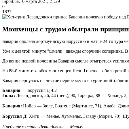
iSport.ua, 6 марта 2021, 21:29
0
1837
Мюнхенцы с трудом обыграли принципи
Бавария одолела дортмундскую Боруссию в матче 24-го тура ч
Уже к девятой минуте "шмели" дважды огорчили соперника. В
До конца первой половины Бавария смогла отыграться усилиями
На 88-й минуте хавбек мюнхенцев Леон Горецка забил третий 
Бавария вернулась на чистое первое место в турнирной таблице
Бавария
— Боруссия Д 4:2
Голы:
Левандовски, 26, 44 (пен.), 90, Горецка, 88 — Холанд, 2,
Бавария:
Нойер — Зюле, Боатенг (Мартинес, 71), Алаба, Дэви
Боруссия Д:
Хитц — Менье, Хуммельс, Загаду (Морей, 70), Шул
Предупреждения: Левандовски — Менье.