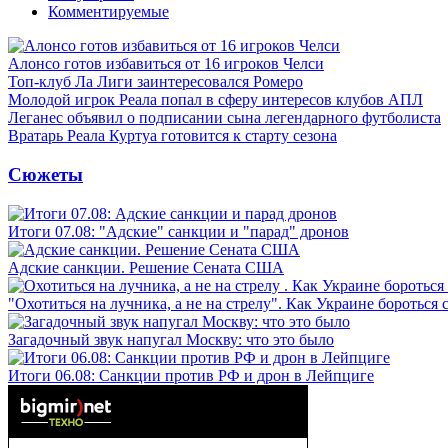
Комментируемые
Алонсо готов избавиться от 16 игроков Челси
Топ-клуб Ла Лиги заинтересовался Ромеро
Молодой игрок Реала попал в сферу интересов клубов АПЛ
Леганес объявил о подписании сына легендарного футболиста
Вратарь Реала Куртуа готовится к старту сезона
Сюжеты
Итоги 07.08: "Адские" санкции и "парад" дронов
Адские санкции. Решение Сената США
"Охотиться на лучника, а не на стрелу". Как Украине бороться 
Загадочный звук напугал Москву: что это было
Итоги 06.08: Санкции против РФ и дрон в Лейпциге