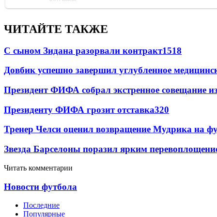
ЧИТАЙТЕ ТАКЖЕ
С сыном Зидана разорвали контракт
1518
Довбик успешно завершил углубленное медицинск
Президент ФИФА собрал экстренное совещание из
Президенту ФИФА грозит отставка
320
Тренер Челси оценил возвращение Мудрика на фу
Звезда Барселоны поразил ярким перевоплощени
Читать комментарии
Новости футбола
Последние
Популярные