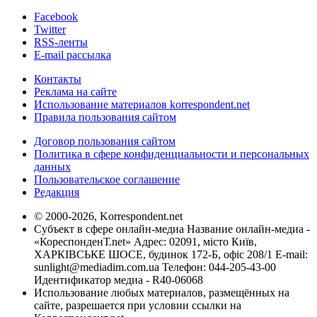
Facebook
Twitter
RSS-ленты
E-mail рассылка
Контакты
Реклама на сайте
Использование материалов korrespondent.net
Правила пользования сайтом
Договор пользования сайтом
Политика в сфере конфиденциальности и персональных
данных
Пользовательское соглашение
Редакция
© 2000-2026, Korrespondent.net
Субъект в сфере онлайн-медиа Название онлайн-медиа -
«КореспонденТ.net» Адрес: 02091, місто Київ,
ХАРКІВСЬКЕ ШОСЕ, будинок 172-Б, офіс 208/1 E-mail:
sunlight@mediadim.com.ua
Телефон: 044-205-43-00
Идентификатор медиа - R40-06068
Использование любых материалов, размещённых на
сайте, разрешается при условии ссылки на