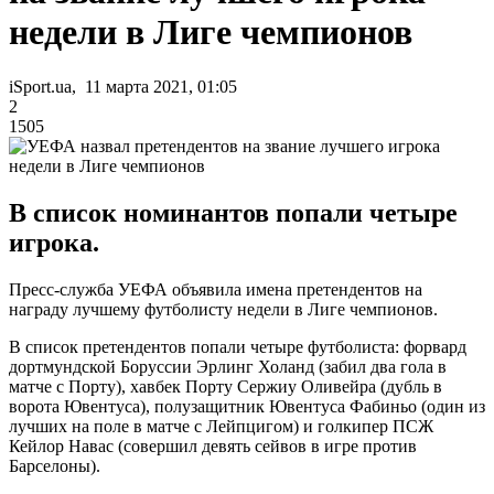
недели в Лиге чемпионов
iSport.ua, 11 марта 2021, 01:05
2
1505
В список номинантов попали четыре
игрока.
Пресс-служба УЕФА объявила имена претендентов на
награду лучшему футболисту недели в Лиге чемпионов.
В список претендентов попали четыре футболиста: форвард
дортмундской Боруссии Эрлинг Холанд (забил два гола в
матче с Порту), хавбек Порту Сержиу Оливейра (дубль в
ворота Ювентуса), полузащитник Ювентуса Фабиньо (один из
лучших на поле в матче с Лейпцигом) и голкипер ПСЖ
Кейлор Навас (совершил девять сейвов в игре против
Барселоны).