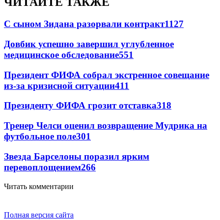
ЧИТАЙТЕ ТАКЖЕ
С сыном Зидана разорвали контракт
1127
Довбик успешно завершил углубленное
медицинское обследование
551
Президент ФИФА собрал экстренное совещание
из-за кризисной ситуации
411
Президенту ФИФА грозит отставка
318
Тренер Челси оценил возвращение Мудрика на
футбольное поле
301
Звезда Барселоны поразил ярким
перевоплощением
266
Читать комментарии
Полная версия сайта