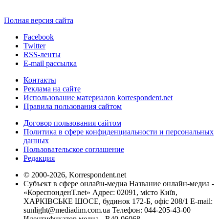
Полная версия сайта
Facebook
Twitter
RSS-ленты
E-mail рассылка
Контакты
Реклама на сайте
Использование материалов korrespondent.net
Правила пользования сайтом
Договор пользования сайтом
Политика в сфере конфиденциальности и персональных
данных
Пользовательское соглашение
Редакция
© 2000-2026, Korrespondent.net
Субъект в сфере онлайн-медиа Название онлайн-медиа -
«КореспонденТ.net» Адрес: 02091, місто Київ,
ХАРКІВСЬКЕ ШОСЕ, будинок 172-Б, офіс 208/1 E-mail:
sunlight@mediadim.com.ua
Телефон: 044-205-43-00
Идентификатор медиа - R40-06068