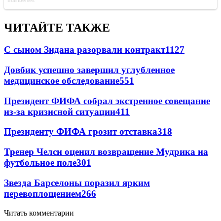
ЧИТАЙТЕ ТАКЖЕ
С сыном Зидана разорвали контракт
1127
Довбик успешно завершил углубленное
медицинское обследование
551
Президент ФИФА собрал экстренное совещание
из-за кризисной ситуации
411
Президенту ФИФА грозит отставка
318
Тренер Челси оценил возвращение Мудрика на
футбольное поле
301
Звезда Барселоны поразил ярким
перевоплощением
266
Читать комментарии