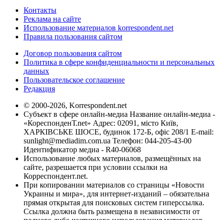
Контакты
Реклама на сайте
Использование материалов korrespondent.net
Правила пользования сайтом
Договор пользования сайтом
Политика в сфере конфиденциальности и персональных
данных
Пользовательское соглашение
Редакция
© 2000-2026, Korrespondent.net
Субъект в сфере онлайн-медиа Название онлайн-медиа -
«КореспонденТ.net» Адрес: 02091, місто Київ,
ХАРКІВСЬКЕ ШОСЕ, будинок 172-Б, офіс 208/1 E-mail:
sunlight@mediadim.com.ua
Телефон: 044-205-43-00
Идентификатор медиа - R40-06068
Использование любых материалов, размещённых на
сайте, разрешается при условии ссылки на
Корреспондент.net.
При копировании материалов со страницы «Новости
Украины и мира», для интернет-изданий – обязательна
прямая открытая для поисковых систем гиперссылка.
Ссылка должна быть размещена в независимости от