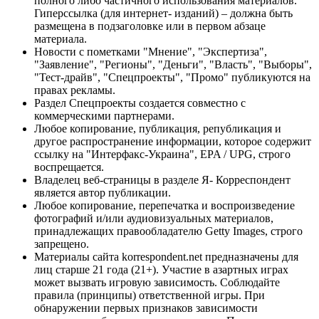
полного либо частичного использования материалов.
Гиперссылка (для интернет- изданий) – должна быть
размещена в подзаголовке или в первом абзаце
материала.
Новости с пометками "Мнение", "Экспертиза",
"Заявление", "Регионы", "Деньги", "Власть", "Выборы",
"Тест-драйв", "Спецпроекты", "Промо" публикуются на
правах рекламы.
Раздел Спецпроекты создается совместно с
коммерческими партнерами.
Любое копирование, публикация, републикация и
другое распространение информации, которое содержит
ссылку на "Интерфакс-Украина", EPA / UPG, строго
воспрещается.
Владелец веб-страницы в разделе Я- Корреспондент
является автор публикации.
Любое копирование, перепечатка и воспроизведение
фотографий и/или аудиовизуальных материалов,
принадлежащих правообладателю Getty Images, строго
запрещено.
Материалы сайта korrespondent.net предназначены для
лиц старше 21 года (21+). Участие в азартных играх
может вызвать игровую зависимость. Соблюдайте
правила (принципы) ответственной игры. При
обнаружении первых признаков зависимости