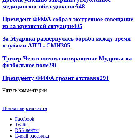
медицинское обследование
548
Президент ФИФА собрал экстренное совещание
из-за кризисной ситуации
405
За Мудрика развернулась борьба между тремя
клубами АПЛ - СМИ
305
Тренер Челси оценил возвращение Мудрика на
футбольное поле
296
Президенту ФИФА грозит отставка
291
Читать комментарии
Полная версия сайта
Facebook
Twitter
RSS-ленты
E-mail рассылка