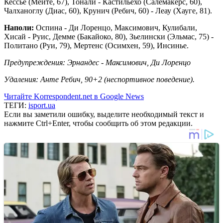
Кессье (Мейте, 67), Тонали - Кастильехо (Салемакерс, 60),
Чалханоглу (Диас, 60), Крунич (Ребич, 60) - Леау (Хауге, 81).
Наполи:
Оспина - Ди Лоренцо, Максимович, Кулибали,
Хисай - Руис, Демме (Бакайоко, 80), Зьелински (Эльмас, 75) -
Политано (Руи, 79), Мертенс (Осимхен, 59), Инсинье.
Предупреждения: Эрнандес - Максимович, Ди Лоренцо
Удаления: Анте Ребич, 90+2 (неспортивное поведение).
Читайте Korrespondent.net в Google News
ТЕГИ:
isport.ua
Если вы заметили ошибку, выделите необходимый текст и
нажмите Ctrl+Enter, чтобы сообщить об этом редакции.