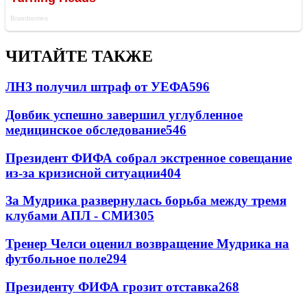
ЧИТАЙТЕ ТАКЖЕ
ЛНЗ получил штраф от УЕФА
596
Довбик успешно завершил углубленное
медицинское обследование
546
Президент ФИФА собрал экстренное совещание
из-за кризисной ситуации
404
За Мудрика развернулась борьба между тремя
клубами АПЛ - СМИ
305
Тренер Челси оценил возвращение Мудрика на
футбольное поле
294
Президенту ФИФА грозит отставка
268