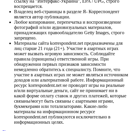
ссылку на "Интерфакс-Украина", EPA / UPG, строго
воспрещается.
Владелец веб-страницы в разделе Я- Корреспондент
является автор публикации.
Любое копирование, перепечатка и воспроизведение
фотографий и/или аудиовизуальных материалов,
принадлежащих правообладателю Getty Images, строго
запрещено.
Материалы сайта korrespondent.net предназначены для
лиц старше 21 года (21+). Участие в азартных играх
может вызвать игровую зависимость. Соблюдайте
правила (принципы) ответственной игры. При
обнаружении первых признаков зависимости
немедленно обратитесь к специалисту. Помните, что
участие в азартных играх не может являться источником
доходов или альтернативой работе. Информационный
ресурс korrespondent.net не проводит игры на реальные
и/или виртуальные деньги, сайт не принимает ни в
какой форме оплату ставок и других платежей, которые
связаны/могут быть связаны с азартными играми,
букмекерами или тотализаторами. Какие-либо
материалы на информационном ресурсе
korrespondent.net публикуются исключительно в
информационных целях.