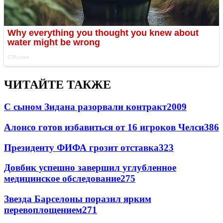
ЧИТАЙТЕ ТАКЖЕ
С сыном Зидана разорвали контракт
2009
Алонсо готов избавиться от 16 игроков Челси
386
Президенту ФИФА грозит отставка
323
Довбик успешно завершил углубленное
медицинское обследование
275
Звезда Барселоны поразил ярким
перевоплощением
271