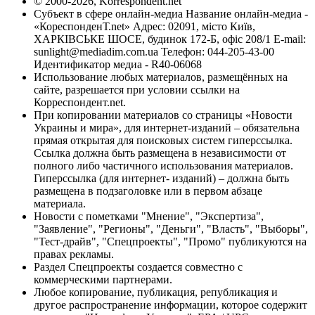
© 2000-2026, Korrespondent.net
Субъект в сфере онлайн-медиа Название онлайн-медиа -
«КореспонденТ.net» Адрес: 02091, місто Київ,
ХАРКІВСЬКЕ ШОСЕ, будинок 172-Б, офіс 208/1 E-mail:
sunlight@mediadim.com.ua
Телефон: 044-205-43-00
Идентификатор медиа - R40-06068
Использование любых материалов, размещённых на
сайте, разрешается при условии ссылки на
Корреспондент.net.
При копировании материалов со страницы «Новости
Украины и мира», для интернет-изданий – обязательна
прямая открытая для поисковых систем гиперссылка.
Ссылка должна быть размещена в независимости от
полного либо частичного использования материалов.
Гиперссылка (для интернет- изданий) – должна быть
размещена в подзаголовке или в первом абзаце
материала.
Новости с пометками "Мнение", "Экспертиза",
"Заявление", "Регионы", "Деньги", "Власть", "Выборы",
"Тест-драйв", "Спецпроекты", "Промо" публикуются на
правах рекламы.
Раздел Спецпроекты создается совместно с
коммерческими партнерами.
Любое копирование, публикация, републикация и
другое распространение информации, которое содержит