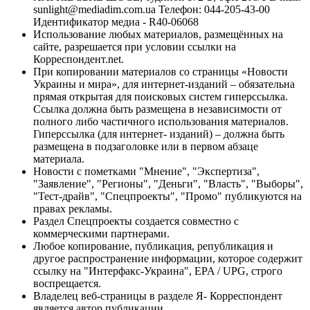
sunlight@mediadim.com.ua
Телефон: 044-205-43-00
Идентификатор медиа - R40-06068
Использование любых материалов, размещённых на
сайте, разрешается при условии ссылки на
Корреспондент.net.
При копировании материалов со страницы «Новости
Украины и мира», для интернет-изданий – обязательна
прямая открытая для поисковых систем гиперссылка.
Ссылка должна быть размещена в независимости от
полного либо частичного использования материалов.
Гиперссылка (для интернет- изданий) – должна быть
размещена в подзаголовке или в первом абзаце
материала.
Новости с пометками "Мнение", "Экспертиза",
"Заявление", "Регионы", "Деньги", "Власть", "Выборы",
"Тест-драйв", "Спецпроекты", "Промо" публикуются на
правах рекламы.
Раздел Спецпроекты создается совместно с
коммерческими партнерами.
Любое копирование, публикация, републикация и
другое распространение информации, которое содержит
ссылку на "Интерфакс-Украина", EPA / UPG, строго
воспрещается.
Владелец веб-страницы в разделе Я- Корреспондент
является автор публикации.