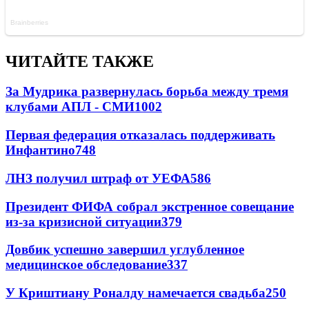
ЧИТАЙТЕ ТАКЖЕ
За Мудрика развернулась борьба между тремя
клубами АПЛ - СМИ
1002
Первая федерация отказалась поддерживать
Инфантино
748
ЛНЗ получил штраф от УЕФА
586
Президент ФИФА собрал экстренное совещание
из-за кризисной ситуации
379
Довбик успешно завершил углубленное
медицинское обследование
337
У Криштиану Роналду намечается свадьба
250