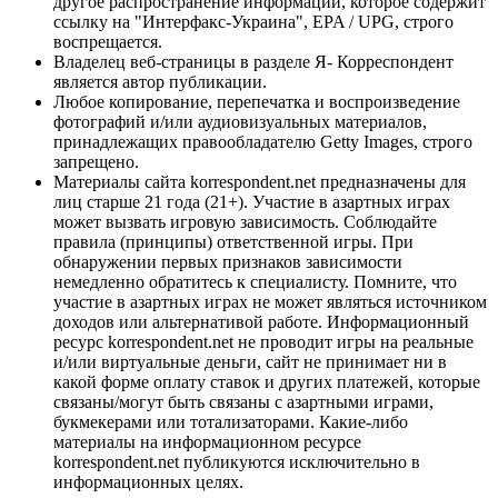
другое распространение информации, которое содержит
ссылку на "Интерфакс-Украина", EPA / UPG, строго
воспрещается.
Владелец веб-страницы в разделе Я- Корреспондент
является автор публикации.
Любое копирование, перепечатка и воспроизведение
фотографий и/или аудиовизуальных материалов,
принадлежащих правообладателю Getty Images, строго
запрещено.
Материалы сайта korrespondent.net предназначены для
лиц старше 21 года (21+). Участие в азартных играх
может вызвать игровую зависимость. Соблюдайте
правила (принципы) ответственной игры. При
обнаружении первых признаков зависимости
немедленно обратитесь к специалисту. Помните, что
участие в азартных играх не может являться источником
доходов или альтернативой работе. Информационный
ресурс korrespondent.net не проводит игры на реальные
и/или виртуальные деньги, сайт не принимает ни в
какой форме оплату ставок и других платежей, которые
связаны/могут быть связаны с азартными играми,
букмекерами или тотализаторами. Какие-либо
материалы на информационном ресурсе
korrespondent.net публикуются исключительно в
информационных целях.