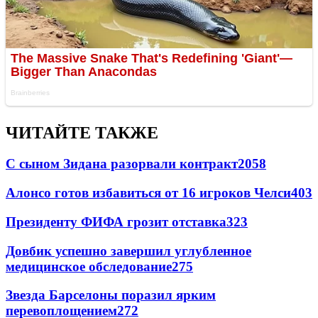
ЧИТАЙТЕ ТАКЖЕ
С сыном Зидана разорвали контракт
2058
Алонсо готов избавиться от 16 игроков Челси
403
Президенту ФИФА грозит отставка
323
Довбик успешно завершил углубленное
медицинское обследование
275
Звезда Барселоны поразил ярким
перевоплощением
272