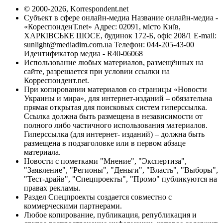
© 2000-2026, Korrespondent.net
Субъект в сфере онлайн-медиа Название онлайн-медиа -
«КореспонденТ.net» Адрес: 02091, місто Київ,
ХАРКІВСЬКЕ ШОСЕ, будинок 172-Б, офіс 208/1 E-mail:
sunlight@mediadim.com.ua
Телефон: 044-205-43-00
Идентификатор медиа - R40-06068
Использование любых материалов, размещённых на
сайте, разрешается при условии ссылки на
Корреспондент.net.
При копировании материалов со страницы «Новости
Украины и мира», для интернет-изданий – обязательна
прямая открытая для поисковых систем гиперссылка.
Ссылка должна быть размещена в независимости от
полного либо частичного использования материалов.
Гиперссылка (для интернет- изданий) – должна быть
размещена в подзаголовке или в первом абзаце
материала.
Новости с пометками "Мнение", "Экспертиза",
"Заявление", "Регионы", "Деньги", "Власть", "Выборы",
"Тест-драйв", "Спецпроекты", "Промо" публикуются на
правах рекламы.
Раздел Спецпроекты создается совместно с
коммерческими партнерами.
Любое копирование, публикация, републикация и