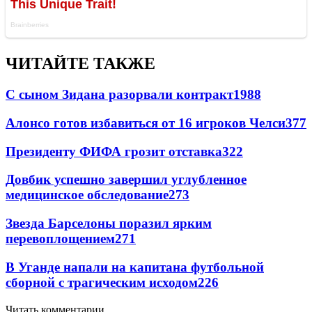
ЧИТАЙТЕ ТАКЖЕ
С сыном Зидана разорвали контракт
1988
Алонсо готов избавиться от 16 игроков Челси
377
Президенту ФИФА грозит отставка
322
Довбик успешно завершил углубленное
медицинское обследование
273
Звезда Барселоны поразил ярким
перевоплощением
271
В Уганде напали на капитана футбольной
сборной с трагическим исходом
226
Читать комментарии