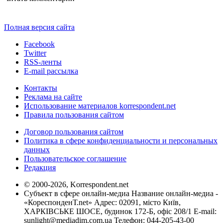
Полная версия сайта
Facebook
Twitter
RSS-ленты
E-mail рассылка
Контакты
Реклама на сайте
Использование материалов korrespondent.net
Правила пользования сайтом
Договор пользования сайтом
Политика в сфере конфиденциальности и персональных
данных
Пользовательское соглашение
Редакция
© 2000-2026, Korrespondent.net
Субъект в сфере онлайн-медиа Название онлайн-медиа -
«КореспонденТ.net» Адрес: 02091, місто Київ,
ХАРКІВСЬКЕ ШОСЕ, будинок 172-Б, офіс 208/1 E-mail:
sunlight@mediadim.com.ua
Телефон: 044-205-43-00