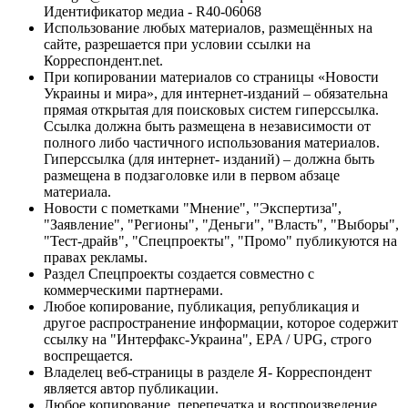
Идентификатор медиа - R40-06068
Использование любых материалов, размещённых на
сайте, разрешается при условии ссылки на
Корреспондент.net.
При копировании материалов со страницы «Новости
Украины и мира», для интернет-изданий – обязательна
прямая открытая для поисковых систем гиперссылка.
Ссылка должна быть размещена в независимости от
полного либо частичного использования материалов.
Гиперссылка (для интернет- изданий) – должна быть
размещена в подзаголовке или в первом абзаце
материала.
Новости с пометками "Мнение", "Экспертиза",
"Заявление", "Регионы", "Деньги", "Власть", "Выборы",
"Тест-драйв", "Спецпроекты", "Промо" публикуются на
правах рекламы.
Раздел Спецпроекты создается совместно с
коммерческими партнерами.
Любое копирование, публикация, републикация и
другое распространение информации, которое содержит
ссылку на "Интерфакс-Украина", EPA / UPG, строго
воспрещается.
Владелец веб-страницы в разделе Я- Корреспондент
является автор публикации.
Любое копирование, перепечатка и воспроизведение