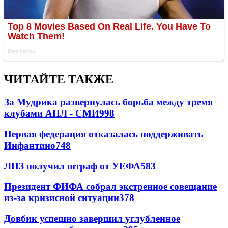
ЧИТАЙТЕ ТАКЖЕ
За Мудрика развернулась борьба между тремя
клубами АПЛ - СМИ
998
Первая федерация отказалась поддерживать
Инфантино
748
ЛНЗ получил штраф от УЕФА
583
Президент ФИФА собрал экстренное совещание
из-за кризисной ситуации
378
Довбик успешно завершил углубленное