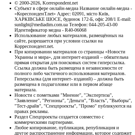
© 2000-2026, Korrespondent.net
Субъект в сфере онлайн-медиа Название онлайн-медиа -
«КореспонденТ.net» Адрес: 02091, місто Київ,
ХАРКІВСЬКЕ ШОСЕ, будинок 172-Б, офіс 208/1 E-mail:
sunlight@mediadim.com.ua
Телефон: 044-205-43-00
Идентификатор медиа - R40-06068
Использование любых материалов, размещённых на
сайте, разрешается при условии ссылки на
Корреспондент.net.
При копировании материалов со страницы «Новости
Украины и мира», для интернет-изданий – обязательна
прямая открытая для поисковых систем гиперссылка.
Ссылка должна быть размещена в независимости от
полного либо частичного использования материалов.
Гиперссылка (для интернет- изданий) – должна быть
размещена в подзаголовке или в первом абзаце
материала.
Новости с пометками "Мнение", "Экспертиза",
"Заявление", "Регионы", "Деньги", "Власть", "Выборы",
"Тест-драйв", "Спецпроекты", "Промо" публикуются на
правах рекламы.
Раздел Спецпроекты создается совместно с
коммерческими партнерами.
Любое копирование, публикация, републикация и
другое распространение информации, которое содержит