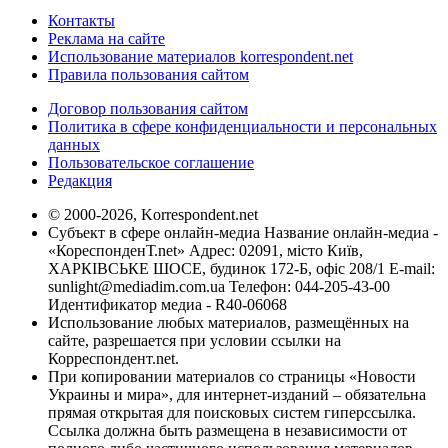
Контакты
Реклама на сайте
Использование материалов korrespondent.net
Правила пользования сайтом
Договор пользования сайтом
Политика в сфере конфиденциальности и персональных
данных
Пользовательское соглашение
Редакция
© 2000-2026, Korrespondent.net
Субъект в сфере онлайн-медиа Название онлайн-медиа -
«КореспонденТ.net» Адрес: 02091, місто Київ,
ХАРКІВСЬКЕ ШОСЕ, будинок 172-Б, офіс 208/1 E-mail:
sunlight@mediadim.com.ua
Телефон: 044-205-43-00
Идентификатор медиа - R40-06068
Использование любых материалов, размещённых на
сайте, разрешается при условии ссылки на
Корреспондент.net.
При копировании материалов со страницы «Новости
Украины и мира», для интернет-изданий – обязательна
прямая открытая для поисковых систем гиперссылка.
Ссылка должна быть размещена в независимости от