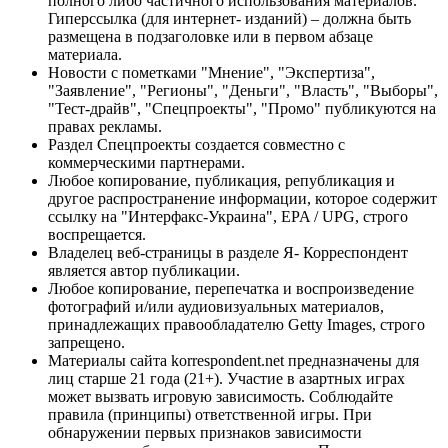
полного либо частичного использования материалов.
Гиперссылка (для интернет- изданий) – должна быть
размещена в подзаголовке или в первом абзаце
материала.
Новости с пометками "Мнение", "Экспертиза",
"Заявление", "Регионы", "Деньги", "Власть", "Выборы",
"Тест-драйв", "Спецпроекты", "Промо" публикуются на
правах рекламы.
Раздел Спецпроекты создается совместно с
коммерческими партнерами.
Любое копирование, публикация, републикация и
другое распространение информации, которое содержит
ссылку на "Интерфакс-Украина", EPA / UPG, строго
воспрещается.
Владелец веб-страницы в разделе Я- Корреспондент
является автор публикации.
Любое копирование, перепечатка и воспроизведение
фотографий и/или аудиовизуальных материалов,
принадлежащих правообладателю Getty Images, строго
запрещено.
Материалы сайта korrespondent.net предназначены для
лиц старше 21 года (21+). Участие в азартных играх
может вызвать игровую зависимость. Соблюдайте
правила (принципы) ответственной игры. При
обнаружении первых признаков зависимости