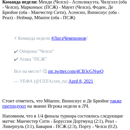
Команда недели:
Менди (Челси) - Аспиликуэта, Чилуэлл (оба
- Челси), Маркиньос (ПСЖ) - Маунт (Челси), Фоден, Де
Брюйне (оба - Манчестер Сити), Асенсио, Винисиус (оба -
Реал) - Неймар, Мбаппе (оба - ПСЖ)
⚡️ Команда недели
#ЛигаЧемпионов
!
✔️ Оборона "Челси"
✔️ Атака "ПСЖ"
Все на месте? 🤔
pic.twitter.com/4CB3cGNseQ
— УЕФА (@UEFAcom_ru)
April 8, 2021
Стоит отметить, что Мбаппе, Винисиус и Де Брюйне
также
претендуют
на звание Игрока недели в ЛЧ.
Напомним, что в 1/4 финала турнира состоялись следующие
матчи: Манчестер Сити - Боруссия Дортмунд (2:1), Реал -
Ливерпуль (3:1), Бавария - ПСЖ (2:3), Порту - Челси (0:2).