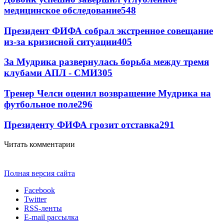
медицинское обследование
548
Президент ФИФА собрал экстренное совещание
из-за кризисной ситуации
405
За Мудрика развернулась борьба между тремя
клубами АПЛ - СМИ
305
Тренер Челси оценил возвращение Мудрика на
футбольное поле
296
Президенту ФИФА грозит отставка
291
Читать комментарии
Полная версия сайта
Facebook
Twitter
RSS-ленты
E-mail рассылка