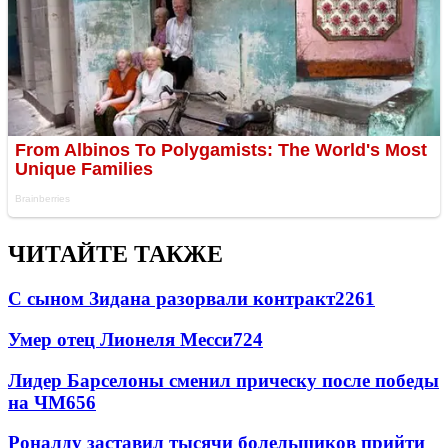
ЧИТАЙТЕ ТАКЖЕ
С сыном Зидана разорвали контракт
2261
Умер отец Лионеля Месси
724
Лидер Барселоны сменил прическу после победы
на ЧМ
656
Роналду заставил тысячи болельщиков прийти