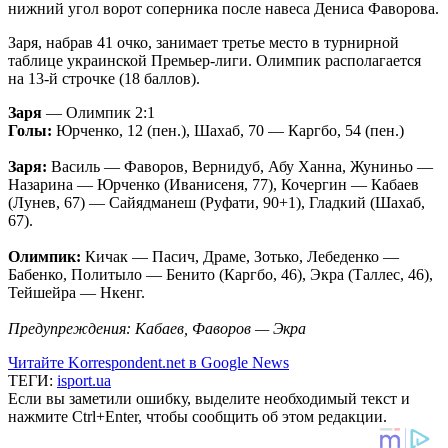
нижний угол ворот соперника после навеса Дениса Фаворова.
Заря, набрав 41 очко, занимает третье место в турнирной
таблице украинской Премьер-лиги. Олимпик располагается
на 13-й строчке (18 баллов).
Заря
— Олимпик 2:1
Голы:
Юрченко, 12 (пен.), Шахаб, 70 — Каргбо, 54 (пен.)
Заря:
Василь — Фаворов, Вернидуб, Абу Ханна, Жуниньо —
Назарина — Юрченко (Иванисеня, 77), Кочергин — Кабаев
(Лунев, 67) — Сайядманеш (Руфати, 90+1), Гладкий (Шахаб,
67).
Олимпик:
Кичак — Пасич, Драме, Зотько, Лебеденко —
Бабенко, Политыло — Бенито (Каргбо, 46), Экра (Таллес, 46),
Тейшейра — Нкенг.
Предупреждения: Кабаев, Фаворов — Экра
Читайте Korrespondent.net в Google News
ТЕГИ:
isport.ua
Если вы заметили ошибку, выделите необходимый текст и
нажмите Ctrl+Enter, чтобы сообщить об этом редакции.