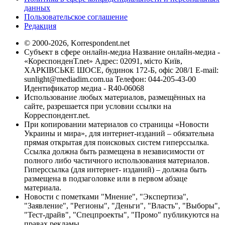
данных
Пользовательское соглашение
Редакция
© 2000-2026, Korrespondent.net
Субъект в сфере онлайн-медиа Название онлайн-медиа -
«КореспонденТ.net» Адрес: 02091, місто Київ,
ХАРКІВСЬКЕ ШОСЕ, будинок 172-Б, офіс 208/1 E-mail:
sunlight@mediadim.com.ua
Телефон: 044-205-43-00
Идентификатор медиа - R40-06068
Использование любых материалов, размещённых на
сайте, разрешается при условии ссылки на
Корреспондент.net.
При копировании материалов со страницы «Новости
Украины и мира», для интернет-изданий – обязательна
прямая открытая для поисковых систем гиперссылка.
Ссылка должна быть размещена в независимости от
полного либо частичного использования материалов.
Гиперссылка (для интернет- изданий) – должна быть
размещена в подзаголовке или в первом абзаце
материала.
Новости с пометками "Мнение", "Экспертиза",
"Заявление", "Регионы", "Деньги", "Власть", "Выборы",
"Тест-драйв", "Спецпроекты", "Промо" публикуются на
правах рекламы.