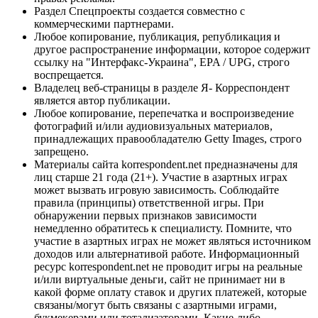
Раздел Спецпроекты создается совместно с
коммерческими партнерами.
Любое копирование, публикация, републикация и
другое распространение информации, которое содержит
ссылку на "Интерфакс-Украина", EPA / UPG, строго
воспрещается.
Владелец веб-страницы в разделе Я- Корреспондент
является автор публикации.
Любое копирование, перепечатка и воспроизведение
фотографий и/или аудиовизуальных материалов,
принадлежащих правообладателю Getty Images, строго
запрещено.
Материалы сайта korrespondent.net предназначены для
лиц старше 21 года (21+). Участие в азартных играх
может вызвать игровую зависимость. Соблюдайте
правила (принципы) ответственной игры. При
обнаружении первых признаков зависимости
немедленно обратитесь к специалисту. Помните, что
участие в азартных играх не может являться источником
доходов или альтернативой работе. Информационный
ресурс korrespondent.net не проводит игры на реальные
и/или виртуальные деньги, сайт не принимает ни в
какой форме оплату ставок и других платежей, которые
связаны/могут быть связаны с азартными играми,
букмекерами или тотализаторами. Какие-либо