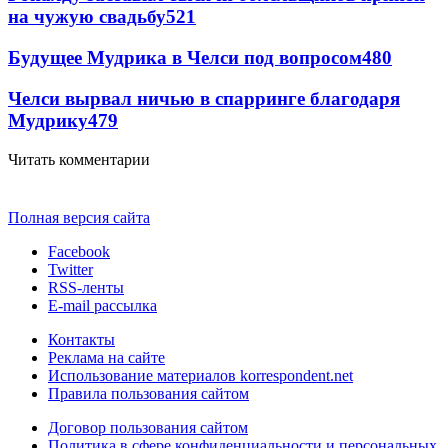
на чужую свадьбу
521
Будущее Мудрика в Челси под вопросом
480
Челси вырвал ничью в спарринге благодаря
Мудрику
479
Читать комментарии
Полная версия сайта
Facebook
Twitter
RSS-ленты
E-mail рассылка
Контакты
Реклама на сайте
Использование материалов korrespondent.net
Правила пользования сайтом
Договор пользования сайтом
Политика в сфере конфиденциальности и персональных