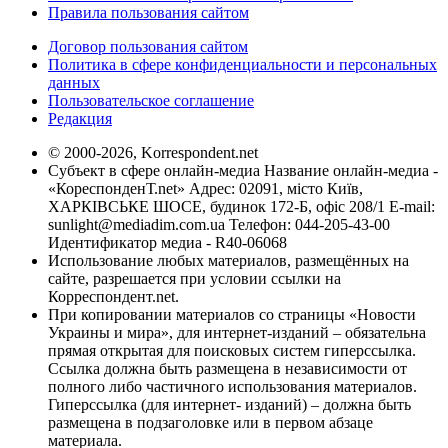
Правила пользования сайтом
Договор пользования сайтом
Политика в сфере конфиденциальности и персональных
данных
Пользовательское соглашение
Редакция
© 2000-2026, Korrespondent.net
Субъект в сфере онлайн-медиа Название онлайн-медиа -
«КореспонденТ.net» Адрес: 02091, місто Київ,
ХАРКІВСЬКЕ ШОСЕ, будинок 172-Б, офіс 208/1 E-mail:
sunlight@mediadim.com.ua
Телефон: 044-205-43-00
Идентификатор медиа - R40-06068
Использование любых материалов, размещённых на
сайте, разрешается при условии ссылки на
Корреспондент.net.
При копировании материалов со страницы «Новости
Украины и мира», для интернет-изданий – обязательна
прямая открытая для поисковых систем гиперссылка.
Ссылка должна быть размещена в независимости от
полного либо частичного использования материалов.
Гиперссылка (для интернет- изданий) – должна быть
размещена в подзаголовке или в первом абзаце
материала.