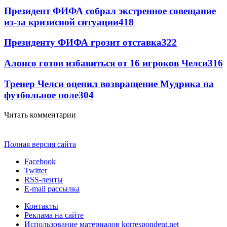
Президент ФИФА собрал экстренное совещание
из-за кризисной ситуации
418
Президенту ФИФА грозит отставка
322
Алонсо готов избавиться от 16 игроков Челси
316
Тренер Челси оценил возвращение Мудрика на
футбольное поле
304
Читать комментарии
Полная версия сайта
Facebook
Twitter
RSS-ленты
E-mail рассылка
Контакты
Реклама на сайте
Использование материалов korrespondent.net