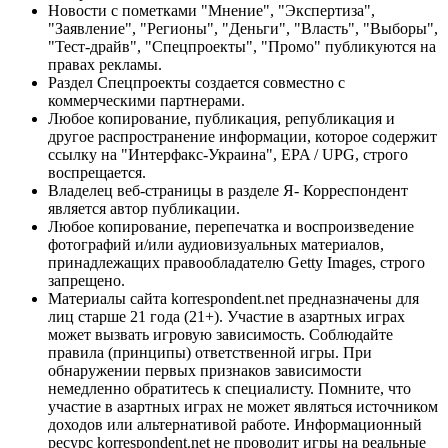
Новости с пометками "Мнение", "Экспертиза",
"Заявление", "Регионы", "Деньги", "Власть", "Выборы",
"Тест-драйв", "Спецпроекты", "Промо" публикуются на
правах рекламы.
Раздел Спецпроекты создается совместно с
коммерческими партнерами.
Любое копирование, публикация, републикация и
другое распространение информации, которое содержит
ссылку на "Интерфакс-Украина", EPA / UPG, строго
воспрещается.
Владелец веб-страницы в разделе Я- Корреспондент
является автор публикации.
Любое копирование, перепечатка и воспроизведение
фотографий и/или аудиовизуальных материалов,
принадлежащих правообладателю Getty Images, строго
запрещено.
Материалы сайта korrespondent.net предназначены для
лиц старше 21 года (21+). Участие в азартных играх
может вызвать игровую зависимость. Соблюдайте
правила (принципы) ответственной игры. При
обнаружении первых признаков зависимости
немедленно обратитесь к специалисту. Помните, что
участие в азартных играх не может являться источником
доходов или альтернативой работе. Информационный
ресурс korrespondent.net не проводит игры на реальные