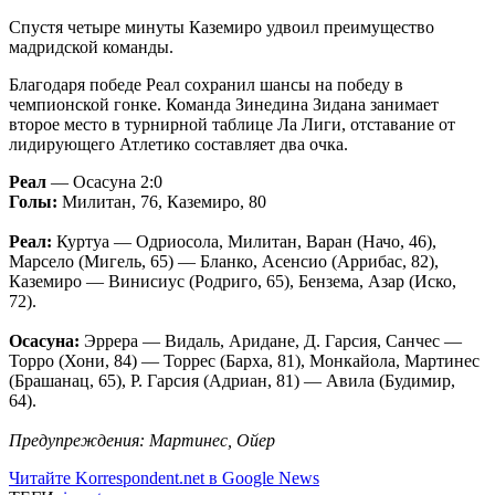
Спустя четыре минуты Каземиро удвоил преимущество
мадридской команды.
Благодаря победе Реал сохранил шансы на победу в
чемпионской гонке. Команда Зинедина Зидана занимает
второе место в турнирной таблице Ла Лиги, отставание от
лидирующего Атлетико составляет два очка.
Реал
— Осасуна 2:0
Голы:
Милитан, 76, Каземиро, 80
Реал:
Куртуа — Одриосола, Милитан, Варан (Начо, 46),
Марсело (Мигель, 65) — Бланко, Асенсио (Аррибас, 82),
Каземиро — Винисиус (Родриго, 65), Бензема, Азар (Иско,
72).
Осасуна:
Эррера — Видаль, Аридане, Д. Гарсия, Санчес —
Торро (Хони, 84) — Торрес (Барха, 81), Монкайола, Мартинес
(Брашанац, 65), Р. Гарсия (Адриан, 81) — Авила (Будимир,
64).
Предупреждения: Мартинес, Ойер
Читайте Korrespondent.net в Google News