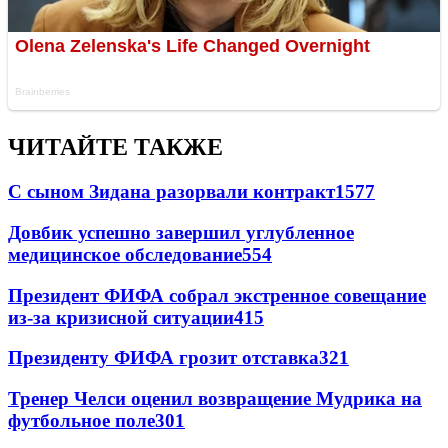
ЧИТАЙТЕ ТАКЖЕ
С сыном Зидана разорвали контракт
1577
Довбик успешно завершил углубленное
медицинское обследование
554
Президент ФИФА собрал экстренное совещание
из-за кризисной ситуации
415
Президенту ФИФА грозит отставка
321
Тренер Челси оценил возвращение Мудрика на
футбольное поле
301