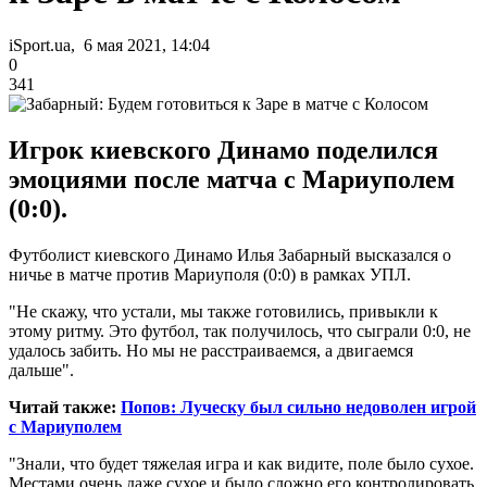
iSport.ua, 6 мая 2021, 14:04
0
341
Игрок киевского Динамо поделился
эмоциями после матча с Мариуполем
(0:0).
Футболист киевского Динамо Илья Забарный высказался о
ничье в матче против Мариуполя (0:0) в рамках УПЛ.
"Не скажу, что устали, мы также готовились, привыкли к
этому ритму. Это футбол, так получилось, что сыграли 0:0, не
удалось забить. Но мы не расстраиваемся, а двигаемся
дальше".
Читай также:
Попов: Луческу был сильно недоволен игрой
с Мариуполем
"Знали, что будет тяжелая игра и как видите, поле было сухое.
Местами очень даже сухое и было сложно его контролировать.