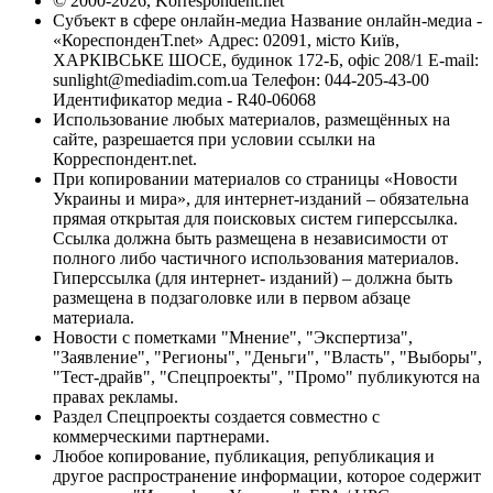
© 2000-2026, Korrespondent.net
Субъект в сфере онлайн-медиа Название онлайн-медиа -
«КореспонденТ.net» Адрес: 02091, місто Київ,
ХАРКІВСЬКЕ ШОСЕ, будинок 172-Б, офіс 208/1 E-mail:
sunlight@mediadim.com.ua
Телефон: 044-205-43-00
Идентификатор медиа - R40-06068
Использование любых материалов, размещённых на
сайте, разрешается при условии ссылки на
Корреспондент.net.
При копировании материалов со страницы «Новости
Украины и мира», для интернет-изданий – обязательна
прямая открытая для поисковых систем гиперссылка.
Ссылка должна быть размещена в независимости от
полного либо частичного использования материалов.
Гиперссылка (для интернет- изданий) – должна быть
размещена в подзаголовке или в первом абзаце
материала.
Новости с пометками "Мнение", "Экспертиза",
"Заявление", "Регионы", "Деньги", "Власть", "Выборы",
"Тест-драйв", "Спецпроекты", "Промо" публикуются на
правах рекламы.
Раздел Спецпроекты создается совместно с
коммерческими партнерами.
Любое копирование, публикация, републикация и
другое распространение информации, которое содержит