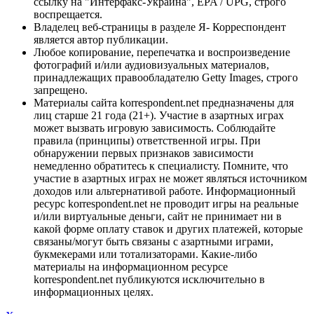
ссылку на "Интерфакс-Украина", EPA / UPG, строго
воспрещается.
Владелец веб-страницы в разделе Я- Корреспондент
является автор публикации.
Любое копирование, перепечатка и воспроизведение
фотографий и/или аудиовизуальных материалов,
принадлежащих правообладателю Getty Images, строго
запрещено.
Материалы сайта korrespondent.net предназначены для
лиц старше 21 года (21+). Участие в азартных играх
может вызвать игровую зависимость. Соблюдайте
правила (принципы) ответственной игры. При
обнаружении первых признаков зависимости
немедленно обратитесь к специалисту. Помните, что
участие в азартных играх не может являться источником
доходов или альтернативой работе. Информационный
ресурс korrespondent.net не проводит игры на реальные
и/или виртуальные деньги, сайт не принимает ни в
какой форме оплату ставок и других платежей, которые
связаны/могут быть связаны с азартными играми,
букмекерами или тотализаторами. Какие-либо
материалы на информационном ресурсе
korrespondent.net публикуются исключительно в
информационных целях.