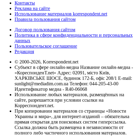
Контакты
Реклама на сайте
Использование материалов korrespondent.net
Правила пользования сайтом
Договор пользования сайтом
Политика в сфере конфиденциальности и персональных
данных
Пользовательское соглашение
Редакция
© 2000-2026, Korrespondent.net
Субъект в сфере онлайн-медиа Название онлайн-медиа -
«КореспонденТ.net» Адрес: 02091, місто Київ,
ХАРКІВСЬКЕ ШОСЕ, будинок 172-Б, офіс 208/1 E-mail:
sunlight@mediadim.com.ua
Телефон: 044-205-43-00
Идентификатор медиа - R40-06068
Использование любых материалов, размещённых на
сайте, разрешается при условии ссылки на
Корреспондент.net.
При копировании материалов со страницы «Новости
Украины и мира», для интернет-изданий – обязательна
прямая открытая для поисковых систем гиперссылка.
Ссылка должна быть размещена в независимости от
полного либо частичного использования материалов.