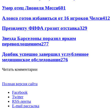
Умер отец Лионеля Месси
601
Алонсо готов избавиться от 16 игроков Челси
412
Президенту ФИФА грозит отставка
329
Звезда Барселоны поразил ярким
перевоплощением
277
Довбик успешно завершил углубленное
медицинское обследование
276
Читать комментарии
Полная версия сайта
Facebook
Twitter
RSS-ленты
E-mail рассылка