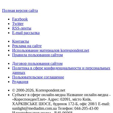
Полная версия сайта
Facebook
Twitter
RSS-ленты
E-mail рассылка
Контакты
Реклама на сайте
Использование материалов korrespondent.net
Правила пользования сайтом
Договор пользования сайтом
Политика в сфере конфиденциальности и персональных
данных
Пользовательское соглашение
Редакция
© 2000-2026, Korrespondent.net
Субъект в сфере онлайн-медиа Название онлайн-медиа -
«КореспонденТ.net» Адрес: 02091, місто Київ,
ХАРКІВСЬКЕ ШОСЕ, будинок 172-Б, офіс 208/1 E-mail:
sunlight@mediadim.com.ua
Телефон: 044-205-43-00
Идентификатор медиа - R40-06068