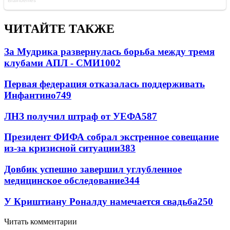
ЧИТАЙТЕ ТАКЖЕ
За Мудрика развернулась борьба между тремя
клубами АПЛ - СМИ
1002
Первая федерация отказалась поддерживать
Инфантино
749
ЛНЗ получил штраф от УЕФА
587
Президент ФИФА собрал экстренное совещание
из-за кризисной ситуации
383
Довбик успешно завершил углубленное
медицинское обследование
344
У Криштиану Роналду намечается свадьба
250
Читать комментарии