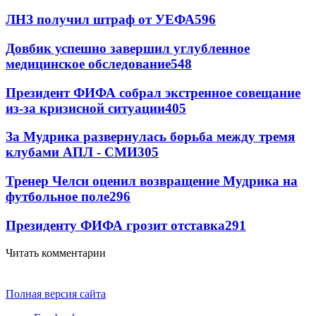
ЛНЗ получил штраф от УЕФА
596
Довбик успешно завершил углубленное
медицинское обследование
548
Президент ФИФА собрал экстренное совещание
из-за кризисной ситуации
405
За Мудрика развернулась борьба между тремя
клубами АПЛ - СМИ
305
Тренер Челси оценил возвращение Мудрика на
футбольное поле
296
Президенту ФИФА грозит отставка
291
Читать комментарии
Полная версия сайта