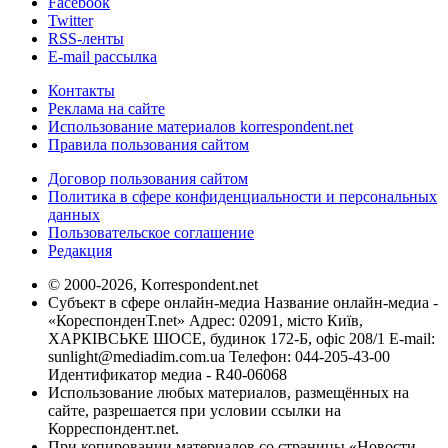
Facebook
Twitter
RSS-ленты
E-mail рассылка
Контакты
Реклама на сайте
Использование материалов korrespondent.net
Правила пользования сайтом
Договор пользования сайтом
Политика в сфере конфиденциальности и персональных
данных
Пользовательское соглашение
Редакция
© 2000-2026, Korrespondent.net
Субъект в сфере онлайн-медиа Название онлайн-медиа -
«КореспонденТ.net» Адрес: 02091, місто Київ,
ХАРКІВСЬКЕ ШОСЕ, будинок 172-Б, офіс 208/1 E-mail:
sunlight@mediadim.com.ua
Телефон: 044-205-43-00
Идентификатор медиа - R40-06068
Использование любых материалов, размещённых на
сайте, разрешается при условии ссылки на
Корреспондент.net.
При копировании материалов со страницы «Новости