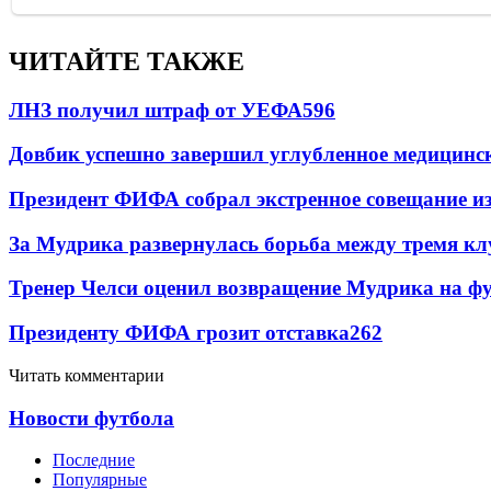
ЧИТАЙТЕ ТАКЖЕ
ЛНЗ получил штраф от УЕФА
596
Довбик успешно завершил углубленное медицинск
Президент ФИФА собрал экстренное совещание из
За Мудрика развернулась борьба между тремя 
Тренер Челси оценил возвращение Мудрика на фу
Президенту ФИФА грозит отставка
262
Читать комментарии
Новости футбола
Последние
Популярные