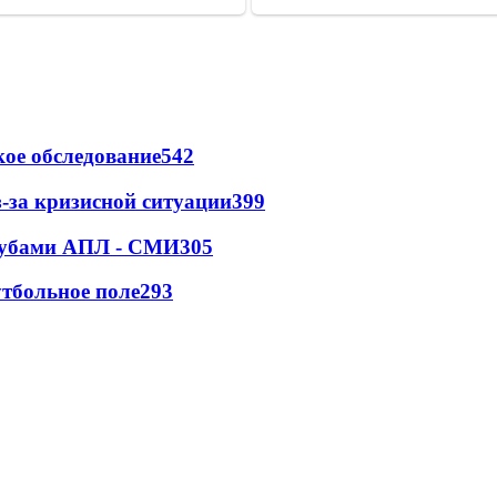
ое обследование
542
-за кризисной ситуации
399
клубами АПЛ - СМИ
305
тбольное поле
293