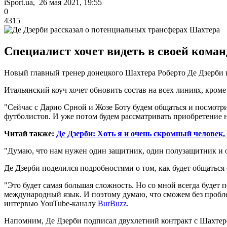
iSport.ua, 26 мая 2021, 19:55
0
4315
Специалист хочет видеть в своей коман
Новый главный тренер донецкого Шахтера Роберто Де Дзерби 
Итальянский коуч хочет обновить состав на всех линиях, кроме
"Сейчас с Дарио Срной и Жозе Боту будем общаться и посмотр
футболистов. И уже потом будем рассматривать приобретение 
Читай также:
Де Дзерби: Хоть я и очень скромный человек,
"Думаю, что нам нужен один защитник, один полузащитник и о
Де Дзерби поделился подробностями о том, как будет общаться
"Это будет самая большая сложность. Но со мной всегда будет
международный язык. И поэтому думаю, что сможем без проблем 
интервью YouTube-каналу
BurBuzz
.
Напомним, Де Дзерби подписал двухлетний контракт с Шахтеро