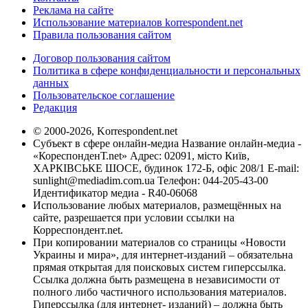
Реклама на сайте
Использование материалов korrespondent.net
Правила пользования сайтом
Договор пользования сайтом
Политика в сфере конфиденциальности и персональных
данных
Пользовательское соглашение
Редакция
© 2000-2026, Korrespondent.net
Субъект в сфере онлайн-медиа Название онлайн-медиа -
«КореспонденТ.net» Адрес: 02091, місто Київ,
ХАРКІВСЬКЕ ШОСЕ, будинок 172-Б, офіс 208/1 E-mail:
sunlight@mediadim.com.ua
Телефон: 044-205-43-00
Идентификатор медиа - R40-06068
Использование любых материалов, размещённых на
сайте, разрешается при условии ссылки на
Корреспондент.net.
При копировании материалов со страницы «Новости
Украины и мира», для интернет-изданий – обязательна
прямая открытая для поисковых систем гиперссылка.
Ссылка должна быть размещена в независимости от
полного либо частичного использования материалов.
Гиперссылка (для интернет- изданий) – должна быть