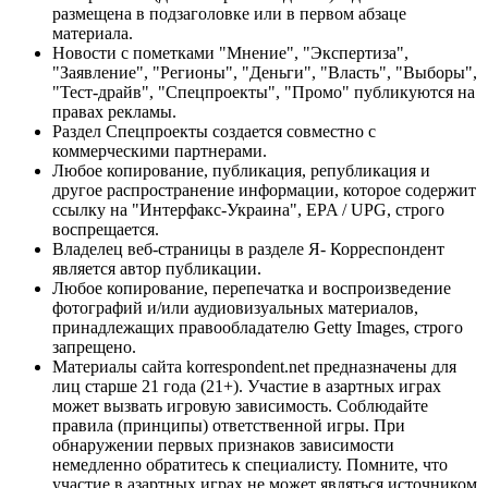
размещена в подзаголовке или в первом абзаце
материала.
Новости с пометками "Мнение", "Экспертиза",
"Заявление", "Регионы", "Деньги", "Власть", "Выборы",
"Тест-драйв", "Спецпроекты", "Промо" публикуются на
правах рекламы.
Раздел Спецпроекты создается совместно с
коммерческими партнерами.
Любое копирование, публикация, републикация и
другое распространение информации, которое содержит
ссылку на "Интерфакс-Украина", EPA / UPG, строго
воспрещается.
Владелец веб-страницы в разделе Я- Корреспондент
является автор публикации.
Любое копирование, перепечатка и воспроизведение
фотографий и/или аудиовизуальных материалов,
принадлежащих правообладателю Getty Images, строго
запрещено.
Материалы сайта korrespondent.net предназначены для
лиц старше 21 года (21+). Участие в азартных играх
может вызвать игровую зависимость. Соблюдайте
правила (принципы) ответственной игры. При
обнаружении первых признаков зависимости
немедленно обратитесь к специалисту. Помните, что
участие в азартных играх не может являться источником