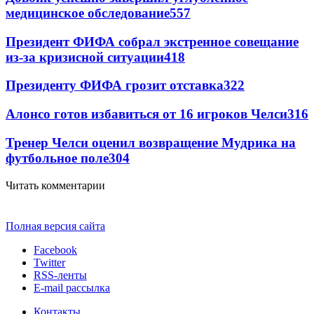
медицинское обследование
557
Президент ФИФА собрал экстренное совещание
из-за кризисной ситуации
418
Президенту ФИФА грозит отставка
322
Алонсо готов избавиться от 16 игроков Челси
316
Тренер Челси оценил возвращение Мудрика на
футбольное поле
304
Читать комментарии
Полная версия сайта
Facebook
Twitter
RSS-ленты
E-mail рассылка
Контакты