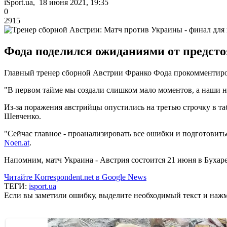
iSport.ua, 18 июня 2021, 19:35
0
2915
Фода поделился ожиданиями от предсто
Главный тренер сборной Австрии Франко Фода прокомментир
"В первом тайме мы создали слишком мало моментов, а наши н
Из-за поражения австрийцы опустились на третью строчку в т
Шевченко.
"Сейчас главное - проанализировать все ошибки и подготовить
Noen.at
.
Напомним, матч Украина - Австрия состоится 21 июня в Бухарес
Читайте Korrespondent.net в Google News
ТЕГИ:
isport.ua
Если вы заметили ошибку, выделите необходимый текст и нажми