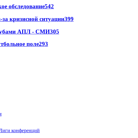
ое обследование
542
-за кризисной ситуации
399
клубами АПЛ - СМИ
305
тбольное поле
293
 Лиги конференций