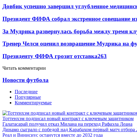
Довбик успешно завершил углубленное медицинск
Президент ФИФА собрал экстренное совещание из
За Мудрика развернулась борьба между тремя 
Тренер Челси оценил возвращение Мудрика на фу
Президенту ФИФА грозит отставка
263
Читать комментарии
Новости футбола
Последние
Популярные
Комментируемые
Тоттенхэм подписал новый контракт с ключевым защитником
Галатасарай получил отказ Милана на переход Рафаэла Леана
Динамо сыграло с победой над Карабахом первый матч отбора
Реал и Винисиус останутся вместе до 2032 года