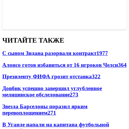
ЧИТАЙТЕ ТАКЖЕ
С сыном Зидана разорвали контракт
1977
Алонсо готов избавиться от 16 игроков Челси
364
Президенту ФИФА грозит отставка
322
Довбик успешно завершил углубленное
медицинское обследование
273
Звезда Барселоны поразил ярким
перевоплощением
271
В Уганде напали на капитана футбольной