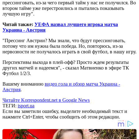
прессинговать, из-за чего первый тайм у нас не получился. Во
втором тайме уже перестроились и пытались показывать
лучшую игру".
Читай также:
УЕФА назвал лучшего игрока матча
Украина - Австрия
"Прессинг Австрии? Мы знали, что будут прессинговать,
потому что им нужна была победа. Но, повторюсь, из-за
нервозности не получалось играть в свой футбол, в нашу игру.
Перспективы выхода в плей-офф? Просто ждем результаты
других матчей и надеемся", - сказал Матвиенко в эфире ТК
Футбол 1/2/3.
Вашему вниманию
видео гола и обзор матча Украина -
Австрия
.
Читайте Korrespondent.net в Google News
ТЕГИ:
isport.ua
Если вы заметили ошибку, выделите необходимый текст и
нажмите Ctrl+Enter, чтобы сообщить об этом редакции.