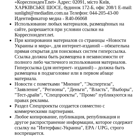
«КореспонденТ.net» Адрес: 02091, місто Київ,
ХАРКІВСЬКЕ ШОСЕ, будинок 172-Б, офіс 208/1 E-mail:
sunlight@mediadim.com.ua
Телефон: 044-205-43-00
Идентификатор медиа - R40-06068
Использование любых материалов, размещённых на
сайте, разрешается при условии ссылки на
Корреспондент.net.
При копировании материалов со страницы «Новости
Украины и мира», для интернет-изданий – обязательна
прямая открытая для поисковых систем гиперссылка.
Ссылка должна быть размещена в независимости от
полного либо частичного использования материалов.
Гиперссылка (для интернет- изданий) – должна быть
размещена в подзаголовке или в первом абзаце
материала.
Новости с пометками "Мнение", "Экспертиза",
"Заявление", "Регионы", "Деньги", "Власть", "Выборы",
"Тест-драйв", "Спецпроекты", "Промо" публикуются на
правах рекламы.
Раздел Спецпроекты создается совместно с
коммерческими партнерами.
Любое копирование, публикация, републикация и
другое распространение информации, которое содержит
ссылку на "Интерфакс-Украина", EPA / UPG, строго
воспрещается.