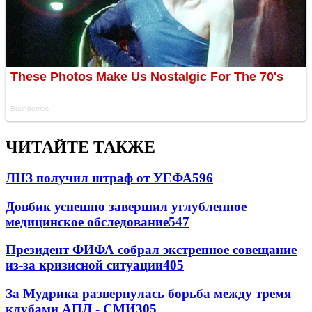
ЧИТАЙТЕ ТАКЖЕ
ЛНЗ получил штраф от УЕФА
596
Довбик успешно завершил углубленное
медицинское обследование
547
Президент ФИФА собрал экстренное совещание
из-за кризисной ситуации
405
За Мудрика развернулась борьба между тремя
клубами АПЛ - СМИ
305