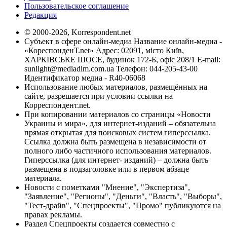
Пользовательское соглашение
Редакция
© 2000-2026, Korrespondent.net
Субъект в сфере онлайн-медиа Название онлайн-медиа -
«КореспонденТ.net» Адрес: 02091, місто Київ,
ХАРКІВСЬКЕ ШОСЕ, будинок 172-Б, офіс 208/1 E-mail:
sunlight@mediadim.com.ua
Телефон: 044-205-43-00
Идентификатор медиа - R40-06068
Использование любых материалов, размещённых на
сайте, разрешается при условии ссылки на
Корреспондент.net.
При копировании материалов со страницы «Новости
Украины и мира», для интернет-изданий – обязательна
прямая открытая для поисковых систем гиперссылка.
Ссылка должна быть размещена в независимости от
полного либо частичного использования материалов.
Гиперссылка (для интернет- изданий) – должна быть
размещена в подзаголовке или в первом абзаце
материала.
Новости с пометками "Мнение", "Экспертиза",
"Заявление", "Регионы", "Деньги", "Власть", "Выборы",
"Тест-драйв", "Спецпроекты", "Промо" публикуются на
правах рекламы.
Раздел Спецпроекты создается совместно с