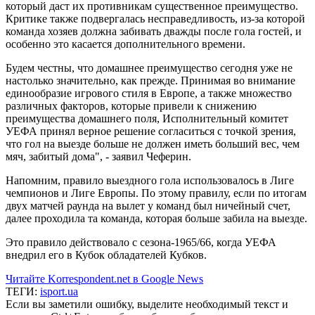
который даст их противникам существенное преимущество.
Критике также подвергалась несправедливость, из-за которой
команда хозяев должна забивать дважды после гола гостей, и
особенно это касается дополнительного времени.
Будем честны, что домашнее преимущество сегодня уже не
настолько значительно, как прежде. Принимая во внимание
единообразие игрового стиля в Европе, а также множество
различных факторов, которые привели к снижению
преимущества домашнего поля, Исполнительный комитет
УЕФА принял верное решение согласиться с точкой зрения,
что гол на выезде больше не должен иметь больший вес, чем
мяч, забитый дома", - заявил Чеферин.
Напомним, правило выездного гола использовалось в Лиге
чемпионов и Лиге Европы. По этому правилу, если по итогам
двух матчей раунда на вылет у команд был ничейный счет,
далее проходила та команда, которая больше забила на выезде.
Это правило действовало с сезона-1965/66, когда УЕФА
внедрил его в Кубок обладателей Кубков.
Читайте Korrespondent.net в Google News
ТЕГИ:
isport.ua
Если вы заметили ошибку, выделите необходимый текст и