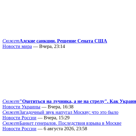
Сюжет
Адские санкции. Решение Сената США
Новости мира
— Вчера, 23:14
Сюжет
"Охотиться на лучника, а не на стрелу". Как Украи
Новости Украины
— Вчера, 16:38
Сюжет
Загадочный звук напугал Москву: что это было
Новости России
— Вчера, 15:29
Сюжет
Банкет генералов. Последствия взрыва в Москве
Новости России
— 6 августа 2026, 23:58