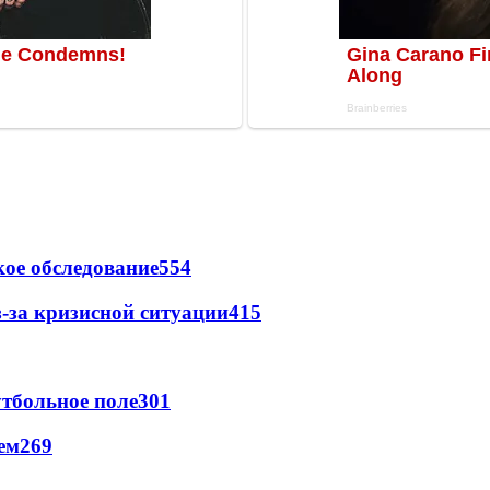
ое обследование
554
-за кризисной ситуации
415
тбольное поле
301
ем
269