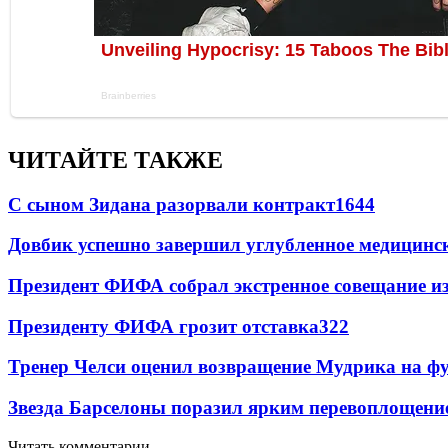
ЧИТАЙТЕ ТАКЖЕ
С сыном Зидана разорвали контракт
1644
Довбик успешно завершил углубленное медицинск
Президент ФИФА собрал экстренное совещание из
Президенту ФИФА грозит отставка
322
Тренер Челси оценил возвращение Мудрика на фу
Звезда Барселоны поразил ярким перевоплощени
Читать комментарии