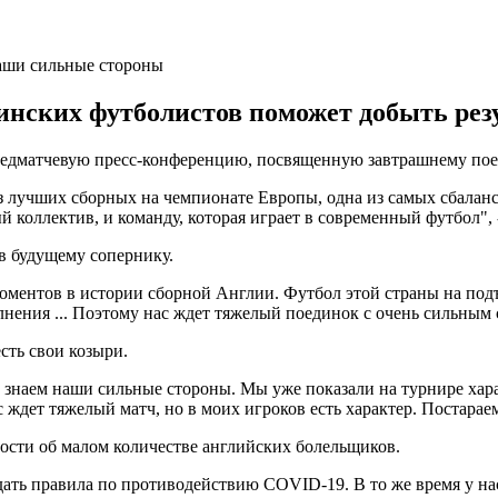
инских футболистов поможет добыть резу
едматчевую пресс-конференцию, посвященную завтрашнему поед
 из лучших сборных на чемпионате Европы, одна из самых сбала
й коллектив, и команду, которая играет в современный футбол", 
в будущему сопернику.
моментов в истории сборной Англии. Футбол этой страны на по
лнения ... Поэтому нас ждет тяжелый поединок с очень сильным
сть свои козыри.
 знаем наши сильные стороны. Мы уже показали на турнире хар
ждет тяжелый матч, но в моих игроков есть характер. Постараемс
ости об малом количестве английских болельщиков.
дать правила по противодействию COVID-19. В то же время у на