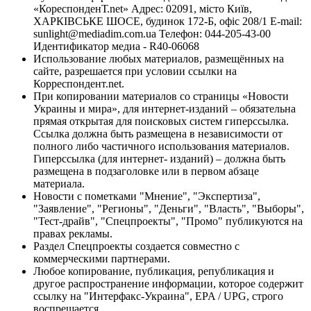
«КореспонденТ.net» Адрес: 02091, місто Київ,
ХАРКІВСЬКЕ ШОСЕ, будинок 172-Б, офіс 208/1 E-mail:
sunlight@mediadim.com.ua
Телефон: 044-205-43-00
Идентификатор медиа - R40-06068
Использование любых материалов, размещённых на
сайте, разрешается при условии ссылки на
Корреспондент.net.
При копировании материалов со страницы «Новости
Украины и мира», для интернет-изданий – обязательна
прямая открытая для поисковых систем гиперссылка.
Ссылка должна быть размещена в независимости от
полного либо частичного использования материалов.
Гиперссылка (для интернет- изданий) – должна быть
размещена в подзаголовке или в первом абзаце
материала.
Новости с пометками "Мнение", "Экспертиза",
"Заявление", "Регионы", "Деньги", "Власть", "Выборы",
"Тест-драйв", "Спецпроекты", "Промо" публикуются на
правах рекламы.
Раздел Спецпроекты создается совместно с
коммерческими партнерами.
Любое копирование, публикация, републикация и
другое распространение информации, которое содержит
ссылку на "Интерфакс-Украина", EPA / UPG, строго
воспрещается.