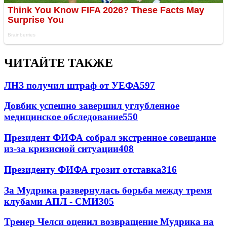
ЧИТАЙТЕ ТАКЖЕ
ЛНЗ получил штраф от УЕФА
597
Довбик успешно завершил углубленное
медицинское обследование
550
Президент ФИФА собрал экстренное совещание
из-за кризисной ситуации
408
Президенту ФИФА грозит отставка
316
За Мудрика развернулась борьба между тремя
клубами АПЛ - СМИ
305
Тренер Челси оценил возвращение Мудрика на