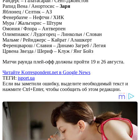
Рандерс – Галатасарай / Сент-Джонстон
Рапид Вена / Анортосис –
Заря
Яблонец / Селтик – АЗ
Фенербахче – Нефтчи / ХИК
Мура / Жальгирис – Штурм
Омония / Флора – Антверпен
Олимпиакос / Лудогорец – Линкольн / Слован
Мальме / Рейнджерс – Кайрат / Алашкерт
Ференцварош / Славия – Динамо Загреб / Легия
Црвена Звезда / Шериф – Клуж / Янг Бойз
Матчи раунда плей-офф должны пройти 19 и 26 августа.
Читайте Korrespondent.net в Google News
ТЕГИ:
isport.ua
Если вы заметили ошибку, выделите необходимый текст и
нажмите Ctrl+Enter, чтобы сообщить об этом редакции.