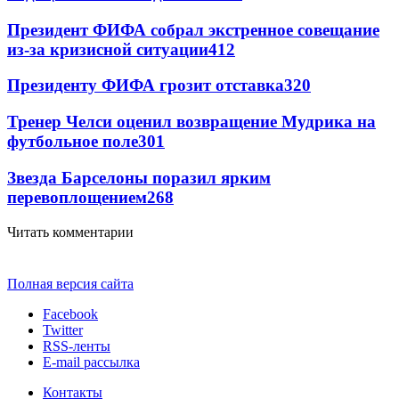
Президент ФИФА собрал экстренное совещание
из-за кризисной ситуации
412
Президенту ФИФА грозит отставка
320
Тренер Челси оценил возвращение Мудрика на
футбольное поле
301
Звезда Барселоны поразил ярким
перевоплощением
268
Читать комментарии
Полная версия сайта
Facebook
Twitter
RSS-ленты
E-mail рассылка
Контакты