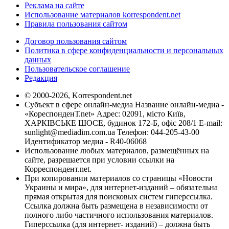
Реклама на сайте
Использование материалов korrespondent.net
Правила пользования сайтом
Договор пользования сайтом
Политика в сфере конфиденциальности и персональных
данных
Пользовательское соглашение
Редакция
© 2000-2026, Korrespondent.net
Субъект в сфере онлайн-медиа Название онлайн-медиа -
«КореспонденТ.net» Адрес: 02091, місто Київ,
ХАРКІВСЬКЕ ШОСЕ, будинок 172-Б, офіс 208/1 E-mail:
sunlight@mediadim.com.ua
Телефон: 044-205-43-00
Идентификатор медиа - R40-06068
Использование любых материалов, размещённых на
сайте, разрешается при условии ссылки на
Корреспондент.net.
При копировании материалов со страницы «Новости
Украины и мира», для интернет-изданий – обязательна
прямая открытая для поисковых систем гиперссылка.
Ссылка должна быть размещена в независимости от
полного либо частичного использования материалов.
Гиперссылка (для интернет- изданий) – должна быть