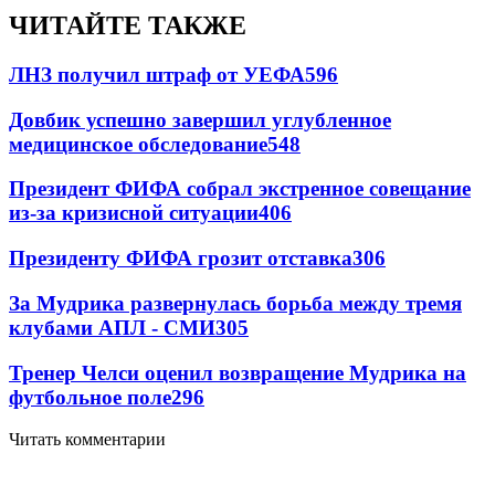
ЧИТАЙТЕ ТАКЖЕ
ЛНЗ получил штраф от УЕФА
596
Довбик успешно завершил углубленное
медицинское обследование
548
Президент ФИФА собрал экстренное совещание
из-за кризисной ситуации
406
Президенту ФИФА грозит отставка
306
За Мудрика развернулась борьба между тремя
клубами АПЛ - СМИ
305
Тренер Челси оценил возвращение Мудрика на
футбольное поле
296
Читать комментарии