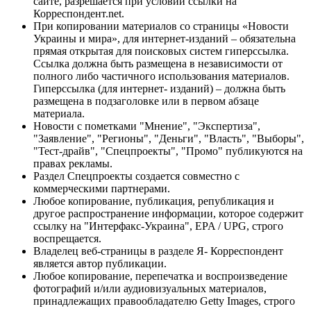
сайте, разрешается при условии ссылки на
Корреспондент.net.
При копировании материалов со страницы «Новости
Украины и мира», для интернет-изданий – обязательна
прямая открытая для поисковых систем гиперссылка.
Ссылка должна быть размещена в независимости от
полного либо частичного использования материалов.
Гиперссылка (для интернет- изданий) – должна быть
размещена в подзаголовке или в первом абзаце
материала.
Новости с пометками "Мнение", "Экспертиза",
"Заявление", "Регионы", "Деньги", "Власть", "Выборы",
"Тест-драйв", "Спецпроекты", "Промо" публикуются на
правах рекламы.
Раздел Спецпроекты создается совместно с
коммерческими партнерами.
Любое копирование, публикация, републикация и
другое распространение информации, которое содержит
ссылку на "Интерфакс-Украина", EPA / UPG, строго
воспрещается.
Владелец веб-страницы в разделе Я- Корреспондент
является автор публикации.
Любое копирование, перепечатка и воспроизведение
фотографий и/или аудиовизуальных материалов,
принадлежащих правообладателю Getty Images, строго