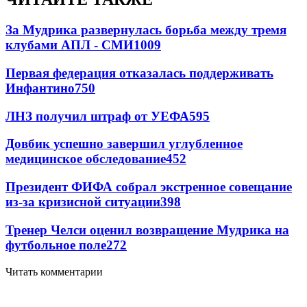
За Мудрика развернулась борьба между тремя
клубами АПЛ - СМИ
1009
Первая федерация отказалась поддерживать
Инфантино
750
ЛНЗ получил штраф от УЕФА
595
Довбик успешно завершил углубленное
медицинское обследование
452
Президент ФИФА собрал экстренное совещание
из-за кризисной ситуации
398
Тренер Челси оценил возвращение Мудрика на
футбольное поле
272
Читать комментарии