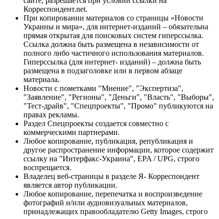
сайте, разрешается при условии ссылки на
Корреспондент.net.
При копировании материалов со страницы «Новости
Украины и мира», для интернет-изданий – обязательна
прямая открытая для поисковых систем гиперссылка.
Ссылка должна быть размещена в независимости от
полного либо частичного использования материалов.
Гиперссылка (для интернет- изданий) – должна быть
размещена в подзаголовке или в первом абзаце
материала.
Новости с пометками "Мнение", "Экспертиза",
"Заявление", "Регионы", "Деньги", "Власть", "Выборы",
"Тест-драйв", "Спецпроекты", "Промо" публикуются на
правах рекламы.
Раздел Спецпроекты создается совместно с
коммерческими партнерами.
Любое копирование, публикация, републикация и
другое распространение информации, которое содержит
ссылку на "Интерфакс-Украина", EPA / UPG, строго
воспрещается.
Владелец веб-страницы в разделе Я- Корреспондент
является автор публикации.
Любое копирование, перепечатка и воспроизведение
фотографий и/или аудиовизуальных материалов,
принадлежащих правообладателю Getty Images, строго