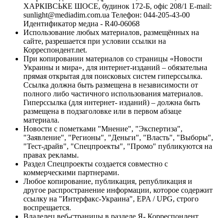
ХАРКІВСЬКЕ ШОСЕ, будинок 172-Б, офіс 208/1 E-mail:
sunlight@mediadim.com.ua
Телефон: 044-205-43-00
Идентификатор медиа - R40-06068
Использование любых материалов, размещённых на
сайте, разрешается при условии ссылки на
Корреспондент.net.
При копировании материалов со страницы «Новости
Украины и мира», для интернет-изданий – обязательна
прямая открытая для поисковых систем гиперссылка.
Ссылка должна быть размещена в независимости от
полного либо частичного использования материалов.
Гиперссылка (для интернет- изданий) – должна быть
размещена в подзаголовке или в первом абзаце
материала.
Новости с пометками "Мнение", "Экспертиза",
"Заявление", "Регионы", "Деньги", "Власть", "Выборы",
"Тест-драйв", "Спецпроекты", "Промо" публикуются на
правах рекламы.
Раздел Спецпроекты создается совместно с
коммерческими партнерами.
Любое копирование, публикация, републикация и
другое распространение информации, которое содержит
ссылку на "Интерфакс-Украина", EPA / UPG, строго
воспрещается.
Владелец веб-страницы в разделе Я- Корреспондент