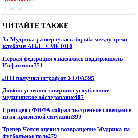
ЧИТАЙТЕ ТАКЖЕ
За Мудрика развернулась борьба между тремя
клубами АПЛ - СМИ
1010
Первая федерация отказалась поддерживать
Инфантино
751
ЛНЗ получил штраф от УЕФА
595
Довбик успешно завершил углубленное
медицинское обследование
487
Президент ФИФА собрал экстренное совещание
из-за кризисной ситуации
399
Тренер Челси оценил возвращение Мудрика на
футбольное поле
279