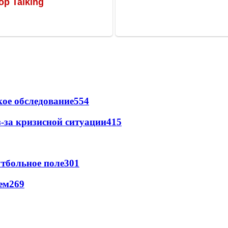
ое обследование
554
-за кризисной ситуации
415
тбольное поле
301
ем
269