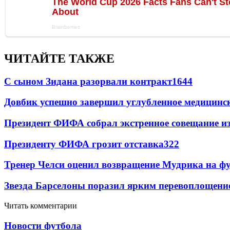
ЧИТАЙТЕ ТАКЖЕ
С сыном Зидана разорвали контракт
1644
Довбик успешно завершил углубленное медицинск
Президент ФИФА собрал экстренное совещание из
Президенту ФИФА грозит отставка
322
Тренер Челси оценил возвращение Мудрика на фу
Звезда Барселоны поразил ярким перевоплощени
Читать комментарии
Новости футбола