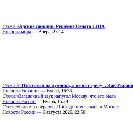
Сюжет
Адские санкции. Решение Сената США
Новости мира
— Вчера, 23:14
Сюжет
"Охотиться на лучника, а не на стрелу". Как Украи
Новости Украины
— Вчера, 16:38
Сюжет
Загадочный звук напугал Москву: что это было
Новости России
— Вчера, 15:29
Сюжет
Банкет генералов. Последствия взрыва в Москве
Новости России
— 6 августа 2026, 23:58