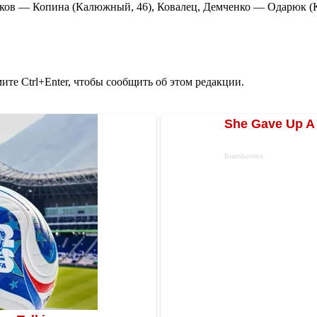
в — Копина (Калюжный, 46), Ковалец, Демченко — Одарюк (Кож
те Ctrl+Enter, чтобы сообщить об этом редакции.