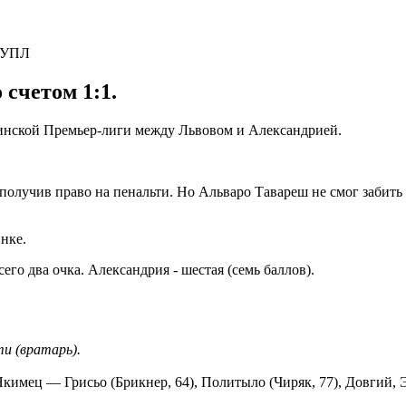
 счетом 1:1.
краинской Премьер-лиги между Львовом и Александрией.
получив право на пенальти. Но Альваро Тавареш не смог забить 
нке.
его два очка. Александрия - шестая (семь баллов).
и (вратарь).
мец — Грисьо (Брикнер, 64), Политыло (Чиряк, 77), Довгий, Э