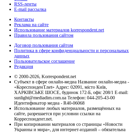
RSS-ленты
E-mail рассылка
Контакты
Реклама на сайте
Использование материалов korrespondent.net
Правила пользования сайтом
Договор пользования сайтом
Политика в сфере конфиденциальности и персональных
данных
Пользовательское соглашение
Редакция
© 2000-2026, Korrespondent.net
Субъект в сфере онлайн-медиа Название онлайн-медиа -
«КореспонденТ.net» Адрес: 02091, місто Київ,
ХАРКІВСЬКЕ ШОСЕ, будинок 172-Б, офіс 208/1 E-mail:
sunlight@mediadim.com.ua
Телефон: 044-205-43-00
Идентификатор медиа - R40-06068
Использование любых материалов, размещённых на
сайте, разрешается при условии ссылки на
Корреспондент.net.
При копировании материалов со страницы «Новости
Украины и мира», для интернет-изданий – обязательна