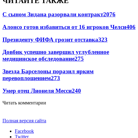
ЧИТАЙТЕ ТАКЖЕ
С сыном Зидана разорвали контракт
2076
Алонсо готов избавиться от 16 игроков Челси
406
Президенту ФИФА грозит отставка
323
Довбик успешно завершил углубленное
медицинское обследование
275
Звезда Барселоны поразил ярким
перевоплощением
273
Умер отец Лионеля Месси
240
Читать комментарии
Полная версия сайта
Facebook
Twitter